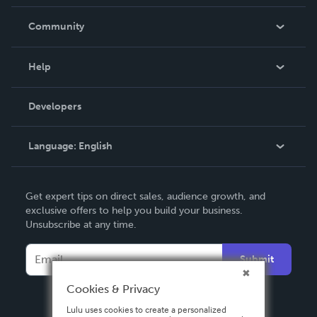
Careers
In The News
Community
Events
Blog
Help
Videos
Order Lookup
Developers
Podcast
Knowledge Base
Language:
English
Contact Support
English
Get expert tips on direct sales, audience growth, and
Deutsch
exclusive offers to help you build your business.
Unsubscribe at any time.
Français
Italiano
Submit
Español
Cookies & Privacy
Lulu uses cookies to create a personalized