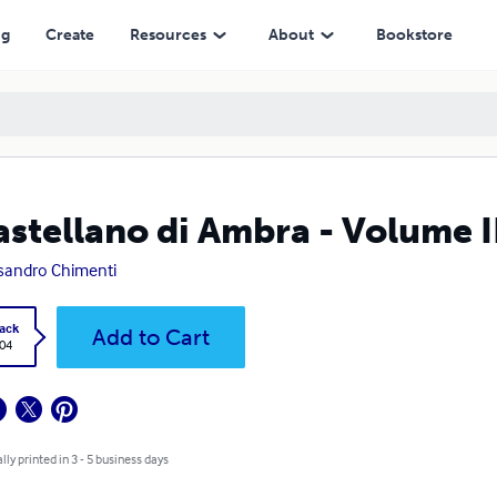
ng
Create
Resources
About
Bookstore
castellano di Ambra - Volume I
sandro Chimenti
ack
Add to Cart
.04
lly printed in 3 - 5 business days