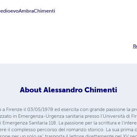
edioevo
Ambra
Chimenti
R
About
Alessandro Chimenti
 a Firenze il 03/05/1978 ed esercita con grande passione la pr
lizzato in Emergenza-Urgenza sanitaria presso l'Università di Fi
i Emergenza Sanitaria 118. La passione per la scrittura e l'intere
re il complesso percorso del romanzo storico. La sua prima ope
rone per un solo re" trasporta il lettore direttamente nel XV sec