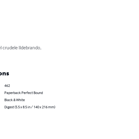
l crudele Ildebrando, 
ons
462
Paperback Perfect Bound
Black & White
Digest (5.5 x 8.5 in / 140 x 216 mm)