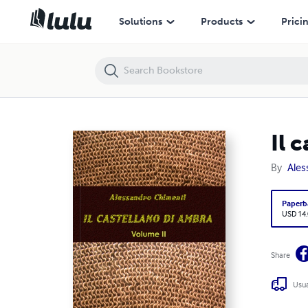
Il castellano di Ambra - Volume II
Solutions
Products
Prici
Il 
By
Ales
Paperb
USD 14
Share
Usua