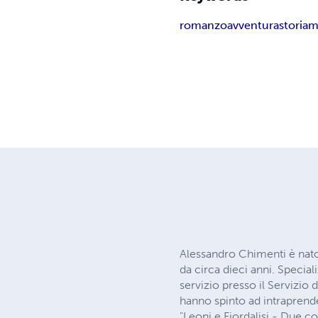
romanzo
avventura
storia
m
Alessandro Chimenti è nato
da circa dieci anni. Specia
servizio presso il Servizio d
hanno spinto ad intraprende
"Leoni e Fiordalisi - Due co