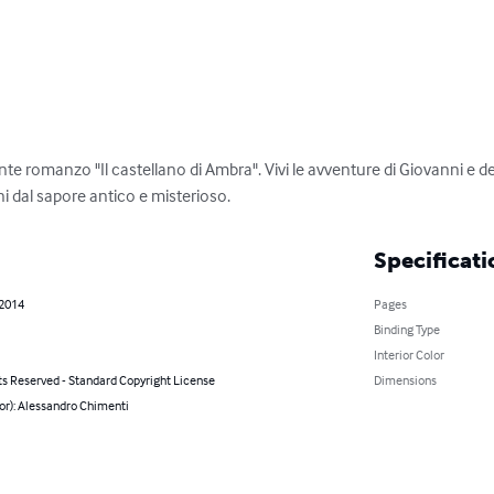
te romanzo "Il castellano di Ambra". Vivi le avventure di Giovanni e de
 dal sapore antico e misterioso.
Specificati
 2014
Pages
Binding Type
Interior Color
ts Reserved - Standard Copyright License
Dimensions
or): Alessandro Chimenti