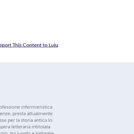
eport This Content to Lulu
ofessione infermieristica
renze, presta attualmente
sse per la storia antica lo
ra letteraria intitolata
olo, tra luoghi e battaglie