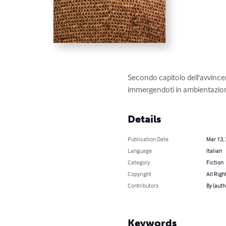
Secondo capitolo dell'avvincen
immergendoti in ambientazioni
Details
Publication Date
Mar 13,
Language
Italian
Category
Fiction
Copyright
All Righ
Contributors
By (auth
Keywords