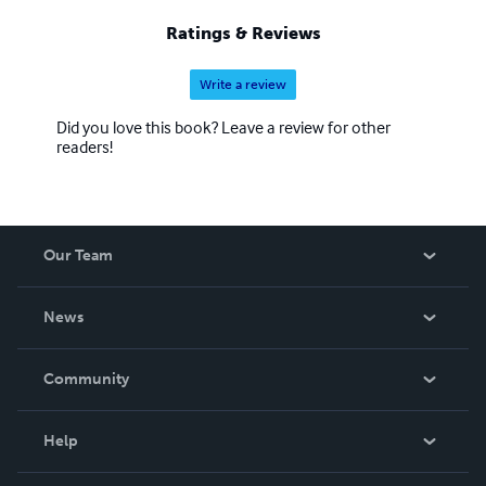
Ratings & Reviews
Write a review
Did you love this book? Leave a review for other
readers!
Our Team
About Us
News
Careers
In The News
Community
Events
Blog
Help
Videos