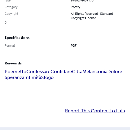
ISBN
9780244489175
Category
Poetry
Copyright
All Rights Reserved - Standard
Copyright License
0
Specifications
Format
PDF
Keywords
Poemetto
Confessare
Confidare
Città
Melanconia
Dolore
Speranza
Intimità
Sfogo
Report This Content to Lulu