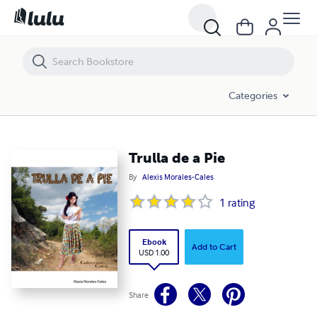
Trulla de a Pie
Categories
Trulla de a Pie
By
Alexis Morales-Cales
1
rating
Ebook
Add to Cart
USD 1.00
Share