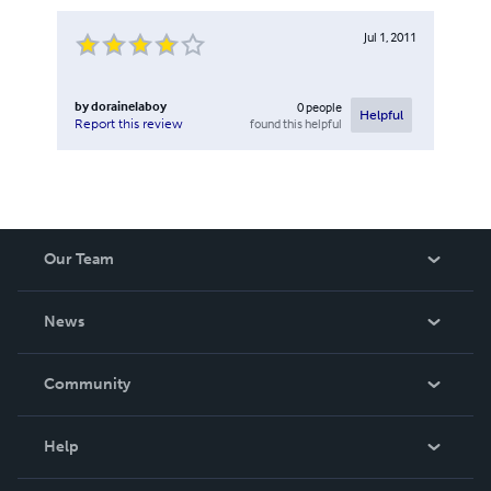
Jul 1, 2011
by
dorainelaboy
0
people
Helpful
found this helpful
Report this review
Our Team
About Us
News
Careers
In The News
Community
Events
Blog
Help
Videos