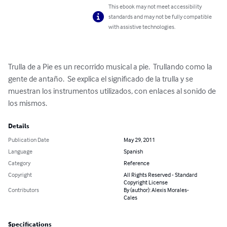
This ebook may not meet accessibility
standards and may not be fully compatible
with assistive technologies.
Trulla de a Pie es un recorrido musical a pie.  Trullando como la 
gente de antaño.  Se explica el significado de la trulla y se 
muestran los instrumentos utilizados, con enlaces al sonido de 
los mismos.
Details
Publication Date
May 29, 2011
Language
Spanish
Category
Reference
Copyright
All Rights Reserved - Standard
Copyright License
Contributors
By (author): Alexis Morales-
Cales
Specifications