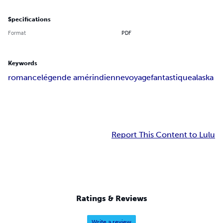
Specifications
Format
PDF
Keywords
romance
légende amérindienne
voyage
fantastique
alaska
Report This Content to Lulu
Ratings & Reviews
Write a review