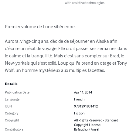
with assistive technologies.
Premier volume de Lune sibérienne.

Aurora, vingt-cinq ans, décide de séjourner en Alaska afin 
d'écrire un récit de voyage. Elle croit passer ses semaines dans 
le calme et la tranquillité. Mais c'est sans compter sur Brad, le 
New-yorkais qui s'est exilé, Loup qui l'a prend en otage et Tony 
Wolf, un homme mystérieux aux multiples facettes.
Details
Publication Date
Apr 11, 2014
Language
French
ISBN
9781291831412
Category
Fiction
Copyright
All Rights Reserved - Standard
Copyright License
Contributors
By (author): Anaël