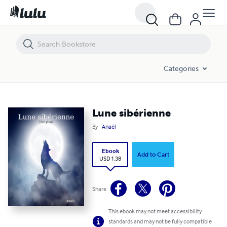
Lune sibérienne
Categories
Lune sibérienne
By
Anaël
Ebook
Add to Cart
USD 1.38
Share
This ebook may not meet accessibility
standards and may not be fully compatible