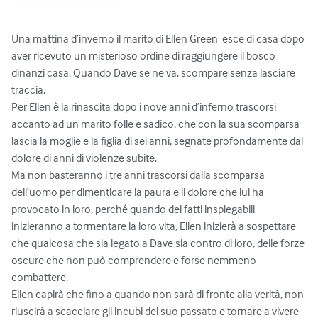
Una mattina d’inverno il marito di Ellen Green  esce di casa dopo 
aver ricevuto un misterioso ordine di raggiungere il bosco 
dinanzi casa. Quando Dave se ne va, scompare senza lasciare 
traccia. 

Per Ellen è la rinascita dopo i nove anni d’inferno trascorsi 
accanto ad un marito folle e sadico, che con la sua scomparsa 
lascia la moglie e la figlia di sei anni, segnate profondamente dal 
dolore di anni di violenze subite. 

Ma non basteranno i tre anni trascorsi dalla scomparsa 
dell’uomo per dimenticare la paura e il dolore che lui ha 
provocato in loro, perché quando dei fatti inspiegabili 
inizieranno a tormentare la loro vita, Ellen inizierà a sospettare 
che qualcosa che sia legato a Dave sia contro di loro, delle forze 
oscure che non può comprendere e forse nemmeno 
combattere. 

Ellen capirà che fino a quando non sarà di fronte alla verità, non 
riuscirà a scacciare gli incubi del suo passato e tornare a vivere 