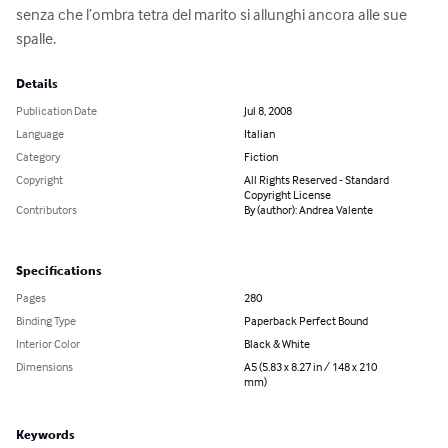
senza che l’ombra tetra del marito si allunghi ancora alle sue 
spalle.
Details
Publication Date
Jul 8, 2008
Language
Italian
Category
Fiction
Copyright
All Rights Reserved - Standard
Copyright License
Contributors
By (author): Andrea Valente
Specifications
Pages
280
Binding Type
Paperback Perfect Bound
Interior Color
Black & White
Dimensions
A5 (5.83 x 8.27 in / 148 x 210
mm)
Keywords