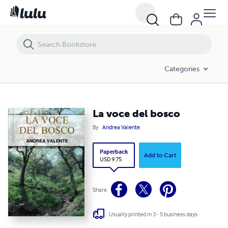
La voce del bosco
Categories
La voce del bosco
By
Andrea Valente
Paperback
Add to Cart
USD 9.75
Share
Usually printed in 3 - 5 business days