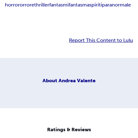
horror
orrore
thriller
fantasmi
fantasma
spiriti
paranormale
Report This Content to Lulu
About
Andrea Valente
Ratings & Reviews