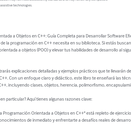
 assistive technologies.
tada a Objetos en C++: Guía Completa para Desarrollar Software Efica
a de la programación en C++ necesita en su biblioteca. Si estás busca
rientada a objetos (POO) y elevar tus habilidades de desarrollo al siguie
arás explicaciones detalladas y ejemplos prácticos que te llevarán de 
C++. Con un enfoque claro y didáctico, este libro te enseñará las téc
++, incluyendo clases, objetos, herencia, polimorfismo, encapsulam
o en particular? Aquí tienes algunas razones clave:

conocimientos de inmediato y enfrentarte a desafíos reales de desarroll