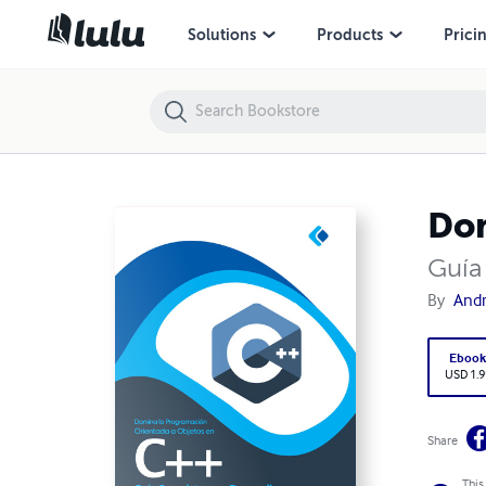
Domina la Programación Orientada a Objetos en C++
Solutions
Products
Prici
Dom
Guía
By
Andr
Eboo
USD 1.9
Share
This