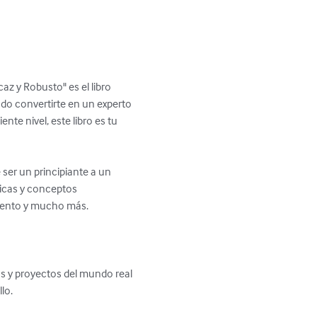
z y Robusto" es el libro 
ndo convertirte en un experto 
nte nivel, este libro es tu 
ser un principiante a un 
nicas y conceptos 
iento y mucho más.

o.
