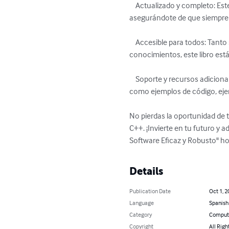
    Actualizado y completo: Este libro incluye las últimas tendencias y mejores prácticas en el mundo de la POO en C++, 
asegurándote de que siempre e
    Accesible para todos: Tanto si eres un estudiante, un desarrollador autodidacta o un profesional que busca ampliar sus 
conocimientos, este libro está
    Soporte y recursos adicionales: Al adquirir este libro, también tendrás acceso a un valioso conjunto de recursos adicionales, 
como ejemplos de código, ejer
No pierdas la oportunidad de 
C++. ¡Invierte en tu futuro y
Software Eficaz y Robusto" h
Details
Publication Date
Oct 1, 2
Language
Spanish
Category
Compute
Copyright
All Righ