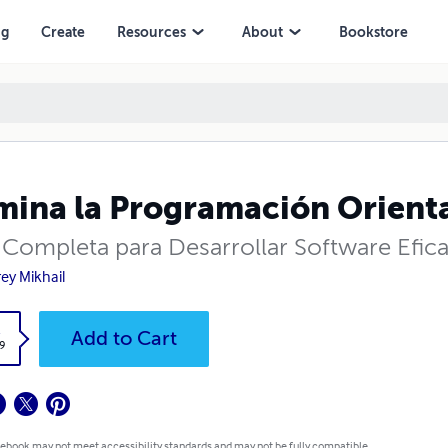
ng
Create
Resources
About
Bookstore
ina la Programación Orienta
 Completa para Desarrollar Software Efic
ey Mikhail
k
Add to Cart
9
 ebook may not meet accessibility standards and may not be fully compatible