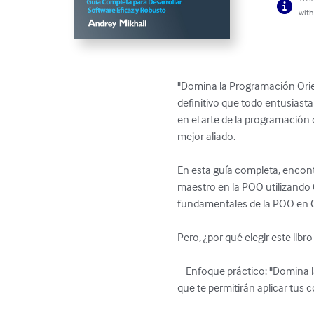
with
"Domina la Programación Orien
definitivo que todo entusiast
en el arte de la programación o
mejor aliado.

En esta guía completa, encontr
maestro en la POO utilizando 
fundamentales de la POO en C
Pero, ¿por qué elegir este libr
    Enfoque práctico: "Domina la Programación Orientada a Objetos en C++" está repleto de ejercicios y proyectos del mundo real 
que te permitirán aplicar tus 