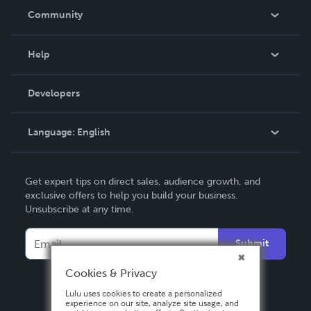
In The News
Community
Events
Blog
Help
Videos
Order Lookup
Developers
Podcast
Knowledge Base
Language:
English
Contact Support
English
Get expert tips on direct sales, audience growth, and
Deutsch
exclusive offers to help you build your business.
Unsubscribe at any time.
Français
Italiano
Submit
Español
Cookies & Privacy
Lulu uses cookies to create a personalized
experience on our site, analyze site usage, and