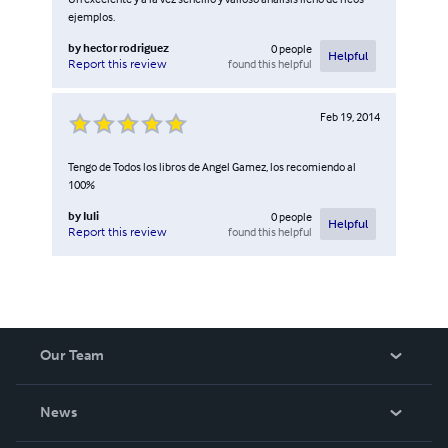
ejemplos.
by
hector rodriguez
0
people
Helpful
found this helpful
Report this review
Feb 19, 2014
Tengo de Todos los libros de Angel Gamez, los recomiendo al
100%
by
Iuli
0
people
Helpful
found this helpful
Report this review
Our Team
About Us
News
Careers