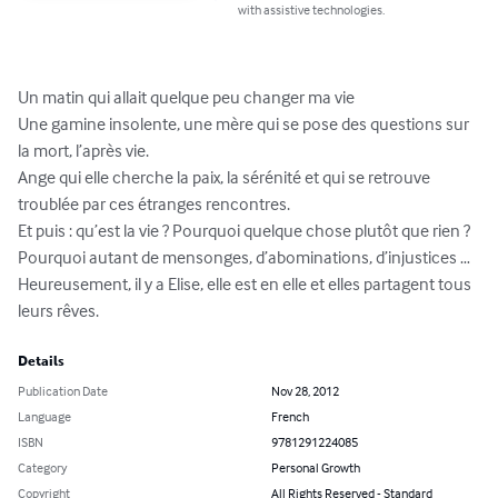
with assistive technologies.
Un matin qui allait quelque peu changer ma vie

Une gamine insolente, une mère qui se pose des questions sur 
la mort, l’après vie.

Ange qui elle cherche la paix, la sérénité et qui se retrouve 
troublée par ces étranges rencontres.

Et puis : qu’est la vie ? Pourquoi quelque chose plutôt que rien ? 
Pourquoi autant de mensonges, d’abominations, d’injustices …

Heureusement, il y a Elise, elle est en elle et elles partagent tous 
leurs rêves.
Details
Publication Date
Nov 28, 2012
Language
French
ISBN
9781291224085
Category
Personal Growth
Copyright
All Rights Reserved - Standard