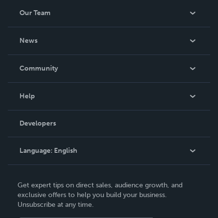
Our Team
About Us
News
Careers
In The News
Community
Events
Blog
Help
Videos
Order Lookup
Developers
Podcast
Knowledge Base
Language:
English
Contact Support
English
Get expert tips on direct sales, audience growth, and
Deutsch
exclusive offers to help you build your business.
Unsubscribe at any time.
Français