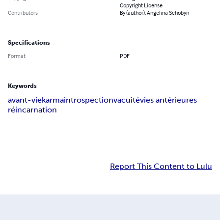
Copyright License
Contributors
By (author): Angelina Schobyn
Specifications
Format
PDF
Keywords
avant-vie
karma
introspection
vacuité
vies antérieures
réincarnation
Report This Content to Lulu