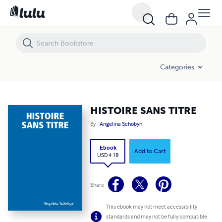
HISTOIRE SANS TITRE
Categories
HISTOIRE SANS TITRE
By
Angelina Schobyn
Ebook
Add to Cart
USD 4.18
Share
This ebook may not meet accessibility
standards and may not be fully compatible