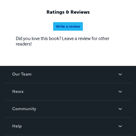
Ratings & Reviews
Write a review
Did you love this book? Leave a review for other
readers!
Our Team
About Us
News
Careers
In The News
Community
Events
Blog
Help
Videos