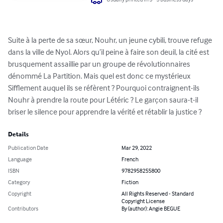
Suite à la perte de sa sœur, Nouhr, un jeune cybili, trouve refuge 
dans la ville de Nyol. Alors qu’il peine à faire son deuil, la cité est 
brusquement assaillie par un groupe de révolutionnaires 
dénommé La Partition. Mais quel est donc ce mystérieux 
Sifflement auquel ils se réfèrent ? Pourquoi contraignent-ils 
Nouhr à prendre la route pour Létéric ? Le garçon saura-t-il 
briser le silence pour apprendre la vérité et rétablir la justice ?
Details
Publication Date
Mar 29, 2022
Language
French
ISBN
9782958255800
Category
Fiction
Copyright
All Rights Reserved - Standard
Copyright License
Contributors
By (author): Angie BEGUE