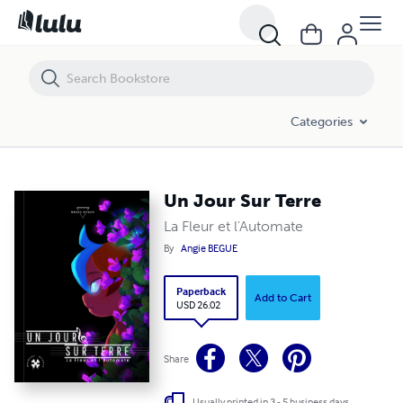
Un Jour Sur Terre
Categories
Un Jour Sur Terre
La Fleur et l'Automate
By
Angie BEGUE
Paperback
Add to Cart
USD 26.02
Share
Usually printed in 3 - 5 business days