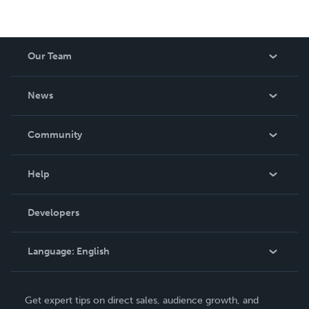
Our Team
About Us
News
Careers
In The News
Community
Events
Blog
Help
Videos
Order Lookup
Developers
Podcast
Knowledge Base
Language:
English
Contact Support
English
Get expert tips on direct sales, audience growth, and
Deutsch