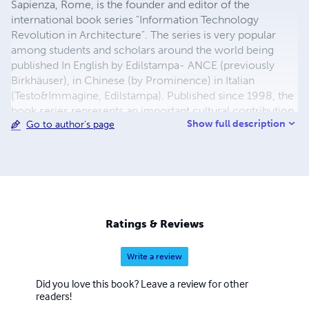
Sapienza, Rome, is the founder and editor of the
international book series "Information Technology
Revolution in Architecture". The series is very popular
among students and scholars around the world being
published In English by Edilstampa- ANCE (previously
Birkhäuser), in Chinese (by Prominence) in Italian
(Testo&Immagine, Edilstampa). Published since 1998, the
book series represents an important cultural contribution
Show full description
Go to author's page
in the process of foundation of a new digital culture in
architecture. Saggio delivered Lectures and Key Notes
speeches on topic related to Information Technology and
History and criticism of Italian Architecture in many
institutions around the world among which Architectural
Association in London, Eth in Zürich, University of
Pennsylvania in Philadelphia and many others.
Ratings & Reviews
Write a review
Did you love this book? Leave a review for other
readers!