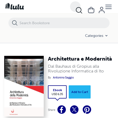
Architettura e Modernità
Categories
Architettura e Modernità
Dal Bauhaus di Gropius alla
Rivoluzione Informatica di Ito
By
Antonino Saggio
Ebook
Add to Cart
USD 6.35
Share