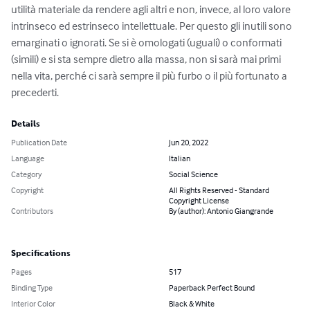
utilità materiale da rendere agli altri e non, invece, al loro valore 
intrinseco ed estrinseco intellettuale. Per questo gli inutili sono 
emarginati o ignorati. Se si è omologati (uguali) o conformati 
(simili) e si sta sempre dietro alla massa, non si sarà mai primi 
nella vita, perché ci sarà sempre il più furbo o il più fortunato a 
precederti.
Details
Publication Date
Jun 20, 2022
Language
Italian
Category
Social Science
Copyright
All Rights Reserved - Standard
Copyright License
Contributors
By (author): Antonio Giangrande
Specifications
Pages
517
Binding Type
Paperback Perfect Bound
Interior Color
Black & White