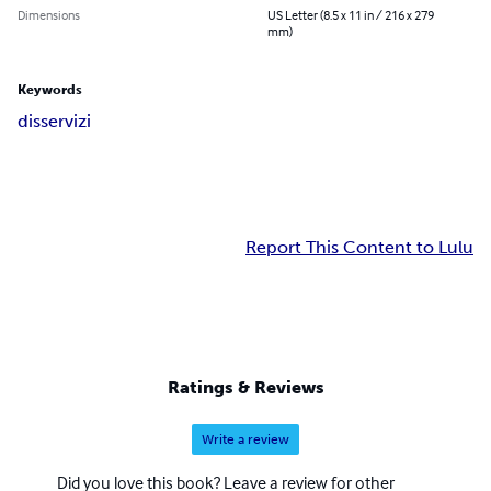
Dimensions
US Letter (8.5 x 11 in / 216 x 279
mm)
Keywords
disservizi
Report This Content to Lulu
Ratings & Reviews
Write a review
Did you love this book? Leave a review for other