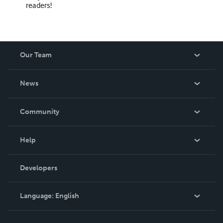
readers!
Our Team
About Us
News
Careers
In The News
Community
Events
Blog
Help
Videos
Order Lookup
Developers
Podcast
Knowledge Base
Language:
English
Contact Support
English