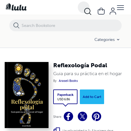
Reflexología Podal
Categories
Reflexología Podal
Guia para su práctica en el hogar
By
Araseli Books
Paperback
Add to Cart
USD 6.86
Share
Usually printed in 3 - 5 business days