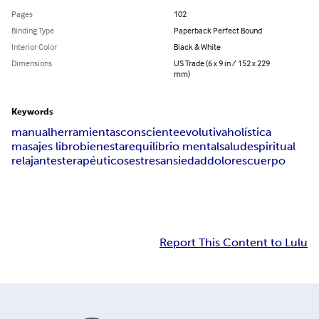
Pages
102
Binding Type
Paperback Perfect Bound
Interior Color
Black & White
Dimensions
US Trade (6 x 9 in / 152 x 229
mm)
Keywords
manual
herramientas
consciente
evolutiva
holística
masajes libro
bienestar
equilibrio mental
salud
espiritual
relajantes
terapéuticos
estres
ansiedad
dolores
cuerpo
Report This Content to Lulu