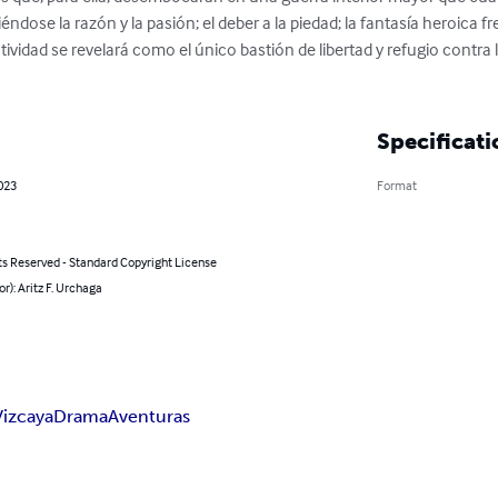
dose la razón y la pasión; el deber a la piedad; la fantasía heroica fren
vidad se revelará como el único bastión de libertad y refugio contra 
Specificati
023
Format
ts Reserved - Standard Copyright License
or): Aritz F. Urchaga
Vizcaya
Drama
Aventuras