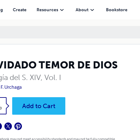
ng
Create
Resources
About
Bookstore
VIDADO TEMOR DE DIOS
gía del S. XIV, Vol. I
z F. Urchaga
k
Add to Cart
0
 ebook may not meet accessibility standards and may not be fully compatible