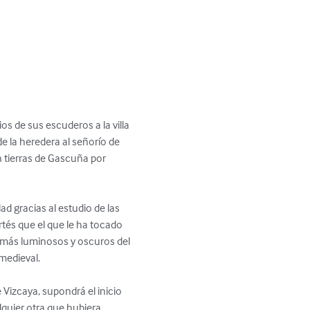
s de sus escuderos a la villa 
e la heredera al señorío de 
n tierras de Gascuña por 
 gracias al estudio de las 
tés que el que le ha tocado 
s más luminosos y oscuros del 
edieval. 

Vizcaya, supondrá el inicio 
quier otra que hubiera 