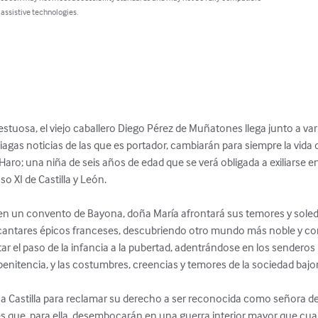
 assistive technologies.
uosa, el viejo caballero Diego Pérez de Muñatones llega junto a vario
agas noticias de las que es portador, cambiarán para siempre la vida d
 Haro; una niña de seis años de edad que se verá obligada a exiliarse e
o XI de Castilla y León. 

en un convento de Bayona, doña María afrontará sus temores y soledad
y cantares épicos franceses, descubriendo otro mundo más noble y cor
tar el paso de la infancia a la pubertad, adentrándose en los sendero
penitencia, y las costumbres, creencias y temores de la sociedad bajom
 a Castilla para reclamar su derecho a ser reconocida como señora de 
es que, para ella, desembocarán en una guerra interior mayor que cual