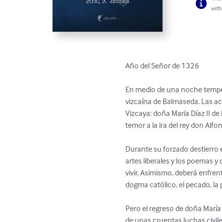
with
Año del Señor de 1326 

En medio de una noche tempest
vizcaína de Balmaseda. Las aci
Vizcaya: doña María Díaz II de
temor a la ira del rey don Alfons
Durante su forzado destierro 
artes liberales y los poemas 
vivir. Asimismo, deberá enfren
dogma católico, el pecado, la 
Pero el regreso de doña María
de unas cruentas luchas civil