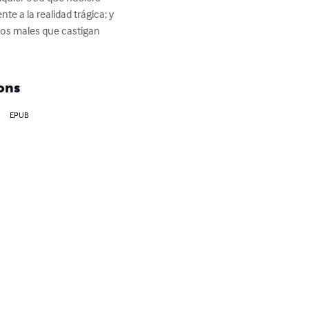
te a la realidad trágica; y 
los males que castigan 
ons
EPUB