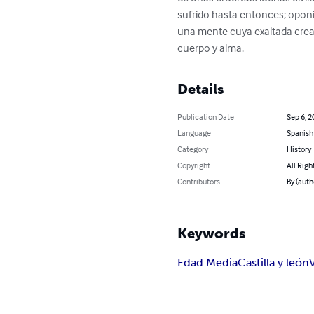
sufrido hasta entonces; oponién
una mente cuya exaltada creati
cuerpo y alma.
Details
Publication Date
Sep 6, 2
Language
Spanish
Category
History
Copyright
All Righ
Contributors
By (auth
Keywords
Edad Media
Castilla y león