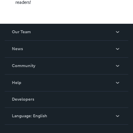
readers!
Our Team
About Us
News
Careers
In The News
Community
Events
Blog
Help
Videos
Order Lookup
Developers
Podcast
Knowledge Base
Language:
English
Contact Support
English