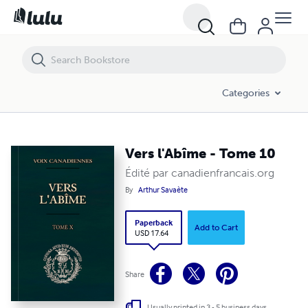
Vers l'Abîme - Tome 10
Categories
Vers l'Abîme - Tome 10
Édité par canadienfrancais.org
By
Arthur Savaète
Paperback
Add to Cart
USD 17.64
Share
Usually printed in 3 - 5 business days