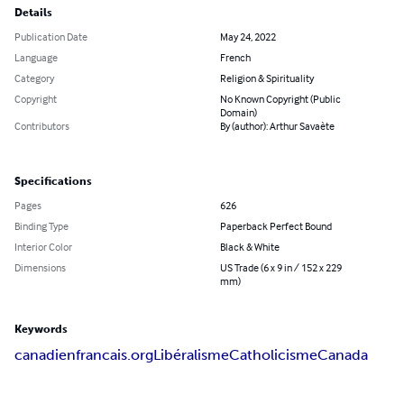
Details
Publication Date
May 24, 2022
Language
French
Category
Religion & Spirituality
Copyright
No Known Copyright (Public
Domain)
Contributors
By (author): Arthur Savaète
Specifications
Pages
626
Binding Type
Paperback Perfect Bound
Interior Color
Black & White
Dimensions
US Trade (6 x 9 in / 152 x 229
mm)
Keywords
canadienfrancais.org
Libéralisme
Catholicisme
Canada