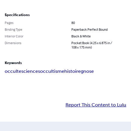
Specifications
Pages
80
Binding Type
Paperback Perfect Bound
Interior Color
Black & White
Dimensions
Pocket Book (4.25 x 6.875 in /
108 x 175 mm)
Keywords
occulte
sciences
occultisme
histoire
gnose
Report This Content to Lulu