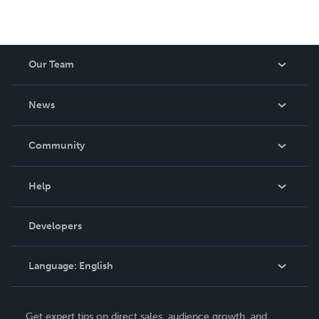
Our Team
About Us
News
Careers
In The News
Community
Events
Blog
Help
Videos
Order Lookup
Developers
Podcast
Knowledge Base
Language:
English
Contact Support
English
Get expert tips on direct sales, audience growth, and