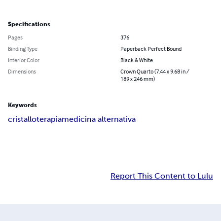
Specifications
Pages
376
Binding Type
Paperback Perfect Bound
Interior Color
Black & White
Dimensions
Crown Quarto (7.44 x 9.68 in /
189 x 246 mm)
Keywords
cristalloterapia
medicina alternativa
Report This Content to Lulu