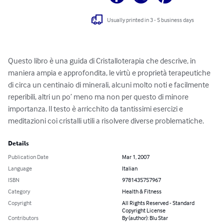
Usually printed in 3 - 5 business days
Questo libro è una guida di Cristalloterapia che descrive, in 
maniera ampia e approfondita, le virtù e proprietà terapeutiche 
di circa un centinaio di minerali, alcuni molto noti e facilmente 
reperibili, altri un po’ meno ma non per questo di minore 
importanza. Il testo è arricchito da tantissimi esercizi e 
meditazioni coi cristalli utili a risolvere diverse problematiche.
Details
Publication Date
Mar 1, 2007
Language
Italian
ISBN
9781435757967
Category
Health & Fitness
Copyright
All Rights Reserved - Standard
Copyright License
Contributors
By (author): Blu Star