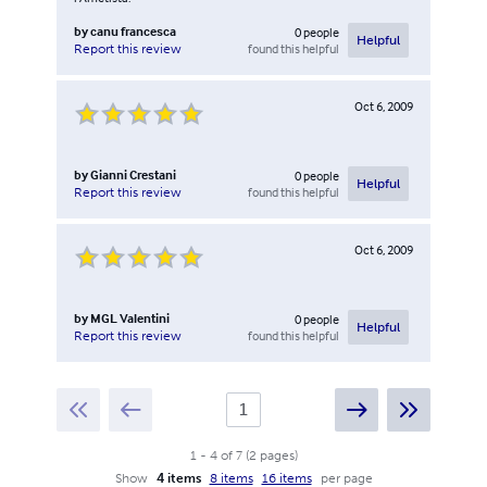
by
canu francesca
0
people
Helpful
found this helpful
Report this review
Oct 6, 2009
by
Gianni Crestani
0
people
Helpful
found this helpful
Report this review
Oct 6, 2009
by
MGL Valentini
0
people
Helpful
found this helpful
Report this review
1
-
4
of
7
(
2
pages
)
Show
4 items
8 items
16 items
per page