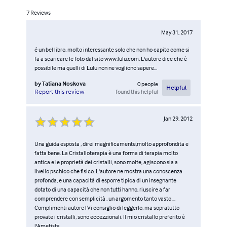
7
Reviews
May 31, 2017
é un bel libro, molto interessante solo che non ho capito come si
fa a scaricare le foto dal sito www.lulu.com. L'autore dice che è
possibile ma quelli di Lulu non ne vogliono sapere...
by
Tatiana Noskova
0
people
Helpful
found this helpful
Report this review
Jan 29, 2012
Una guida esposta , direi magnificamente,molto approfondita e
fatta bene. La Cristalloterapia è una forma di terapia molto
antica e le proprietà dei cristalli, sono molte, agiscono sia a
livello pschico che fisico. L'autore ne mostra una conoscenza
profonda, e una capacità di esporre tipica di un insegnante
dotato di una capacità che non tutti hanno, riuscire a far
comprendere con semplicità , un argomento tanto vasto ...
Complimenti autore ! Vi consiglio di leggerlo, ma sopratutto
provate i cristalli, sono eccezzionali. Il mio cristallo preferito è
l'Ametista.