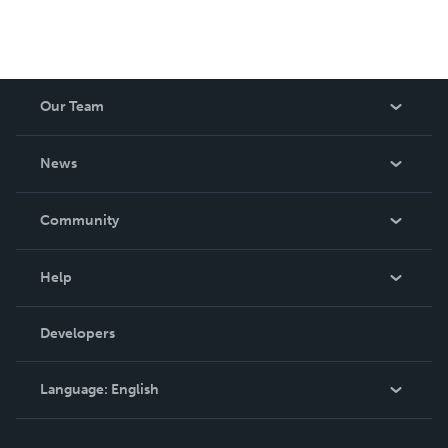
Our Team
About Us
News
Careers
In The News
Community
Events
Blog
Help
Videos
Order Lookup
Developers
Podcast
Knowledge Base
Language:
English
Contact Support
English