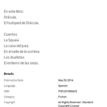
En este libro:

Drácula.

El huésped de Drácula.

Cuentos

La Squaw.

La casa del juez.

En el valle de la sombra.

Los dualistas.

El entierro de las ratas.
Details
Publication Date
May 29, 2014
Language
Spanish
ISBN
9781291896633
Category
Fiction
Copyright
All Rights Reserved - Standard
Copyright License