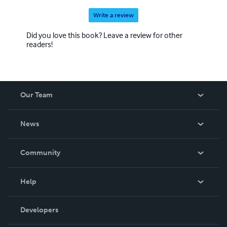
Write a review
Did you love this book? Leave a review for other
readers!
Our Team
About Us
News
Careers
In The News
Community
Events
Blog
Help
Videos
Order Lookup
Developers
Podcast
Knowledge Base