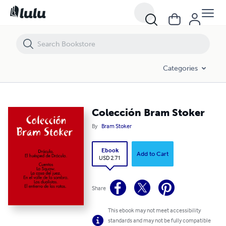
Colección Bram Stoker
Categories
Colección Bram Stoker
By
Bram Stoker
Ebook
Add to Cart
USD 2.71
Share
This ebook may not meet accessibility
standards and may not be fully compatible