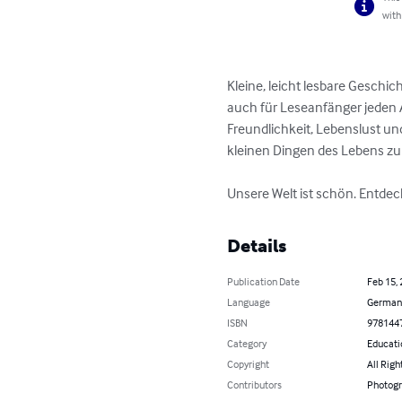
with
Kleine, leicht lesbare Geschic
auch für Leseanfänger jeden A
Freundlichkeit, Lebenslust u
kleinen Dingen des Lebens zu 
Unsere Welt ist schön. Entdec
Details
Publication Date
Feb 15,
Language
German
ISBN
978144
Category
Educati
Copyright
All Righ
Contributors
Photogr