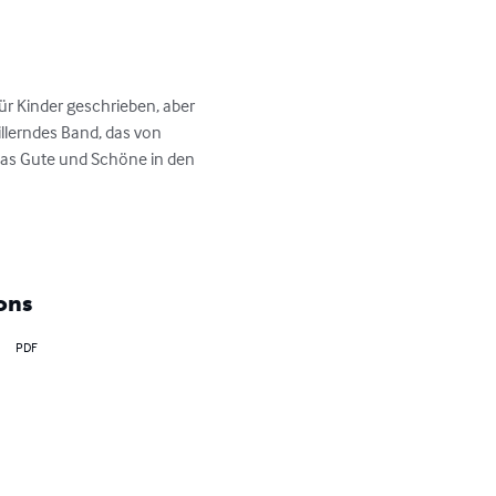
ür Kinder geschrieben, aber 
llerndes Band, das von 
das Gute und Schöne in den 
ons
PDF