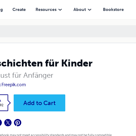
ng
Create
Resources
About
Bookstore
chichten für Kinder
lust für Anfänger
x Freepik.com
k
Add to Cart
.92
 ebook may not meet accessibility standards and may not be fully compatible