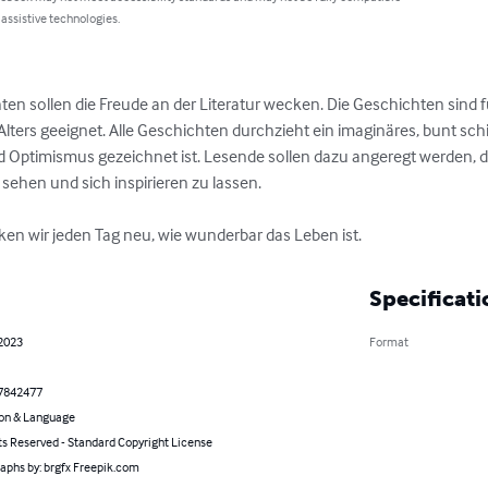
 assistive technologies.
hten sollen die Freude an der Literatur wecken. Die Geschichten sind f
lters geeignet. Alle Geschichten durchzieht ein imaginäres, bunt schi
nd Optimismus gezeichnet ist. Lesende sollen dazu angeregt werden, 
sehen und sich inspirieren zu lassen.

ken wir jeden Tag neu, wie wunderbar das Leben ist.
Specificati
 2023
Format
7842477
on & Language
ts Reserved - Standard Copyright License
aphs by: brgfx Freepik.com