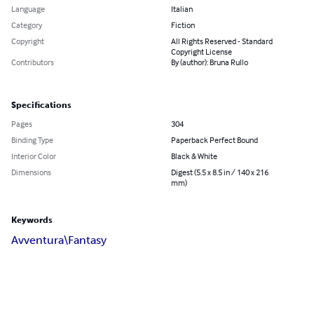
Language
Italian
Category
Fiction
Copyright
All Rights Reserved - Standard
Copyright License
Contributors
By (author): Bruna Rullo
Specifications
Pages
304
Binding Type
Paperback Perfect Bound
Interior Color
Black & White
Dimensions
Digest (5.5 x 8.5 in / 140 x 216
mm)
Keywords
Avventura\Fantasy