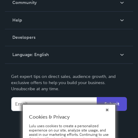
Community
Events
Blog
Help
Videos
Order Lookup
Developers
Podcast
Knowledge Base
Language:
English
Contact Support
English
Get expert tips on direct sales, audience growth, and
Deutsch
exclusive offers to help you build your business.
Unsubscribe at any time.
Français
Italiano
Submit
Español
Cookies & Privacy
Lulu uses cookies to create a personalized
experience on our site, analyze site usage, and
assist in our marketing efforts. Continuing to use