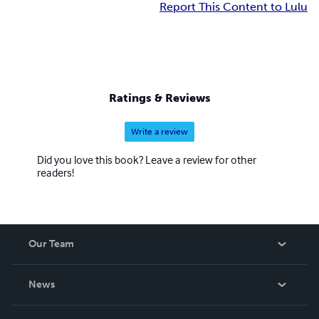
Report This Content to Lulu
Ratings & Reviews
Write a review
Did you love this book? Leave a review for other
readers!
Our Team
About Us
News
Careers
In The News