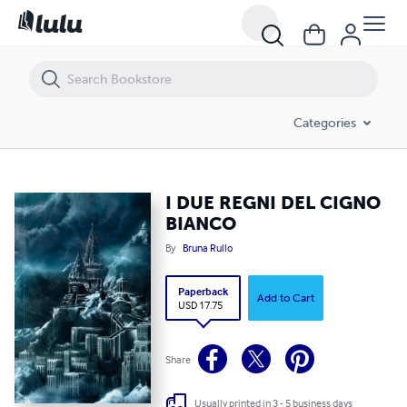
I DUE REGNI DEL CIGNO BIANCO
Categories
I DUE REGNI DEL CIGNO
BIANCO
By
Bruna Rullo
Paperback
Add to Cart
USD 17.75
Share
Usually printed in 3 - 5 business days