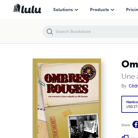
Ombres Rouges (couverture rigide)
Solutions
Products
Prici
Omb
Une 
By
Cédr
Hardco
USD 27
Share