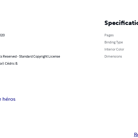
Specificati
020
Pages
Binding Type
Interior Color
ts Reserved - Standard Copyright License
Dimensions
or): Cédric B.
e héros
R