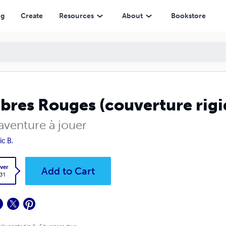
ng
Create
Resources
About
Bookstore
res Rouges (couverture rigi
aventure à jouer
ic B.
ver
Add to Cart
.31