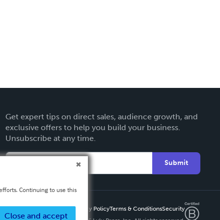
Get expert tips on direct sales, audience growth, and
exclusive offers to help you build your business.
Unsubscribe at any time.
Submit
fforts. Continuing to use this
Privacy Policy
Terms & Conditions
Security
Close and accept