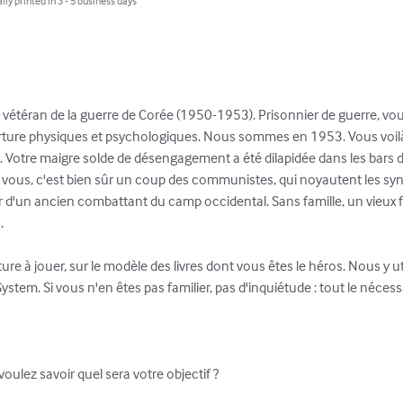
lly printed in 3 - 5 business days
vétéran de la guerre de Corée (1950-1953). Prisonnier de guerre, vou
ture physiques et psychologiques. Nous sommes en 1953. Vous voilà re
Votre maigre solde de désengagement a été dilapidée dans les bars d
 vous, c'est bien sûr un coup des communistes, qui noyautent les synd
 d'un ancien combattant du camp occidental. Sans famille, un vieux f


 à jouer, sur le modèle des livres dont vous êtes le héros. Nous y ut
ystem. Si vous n'en êtes pas familier, pas d'inquiétude : tout le nécess
ulez savoir quel sera votre objectif ?
