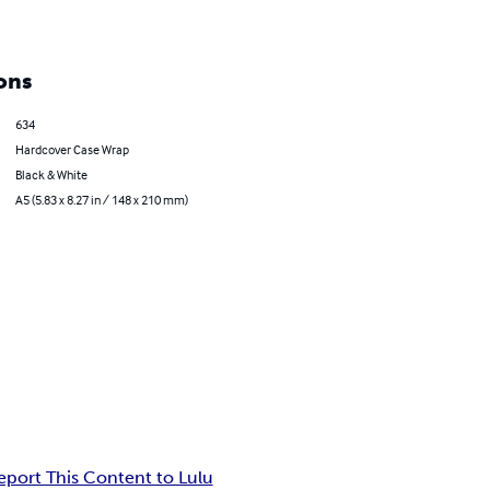
ons
634
Hardcover Case Wrap
Black & White
A5 (5.83 x 8.27 in / 148 x 210 mm)
eport This Content to Lulu