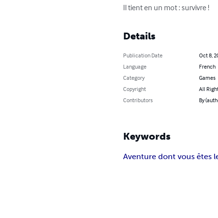
Il tient en un mot : survivre !
Details
Publication Date
Oct 8, 2
Language
French
Category
Games
Copyright
All Righ
Contributors
By (auth
Keywords
Aventure dont vous êtes l