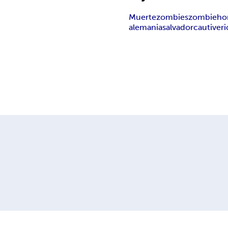
Muerte
zombies
zombie
ho
alemania
salvador
cautiveri