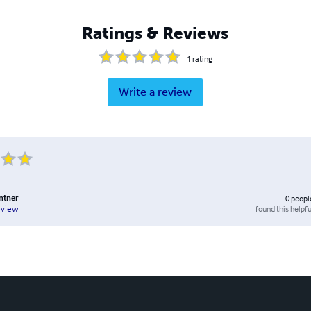
Ratings & Reviews
1
rating
Write a review
ntner
0
peopl
found this helpfu
eview