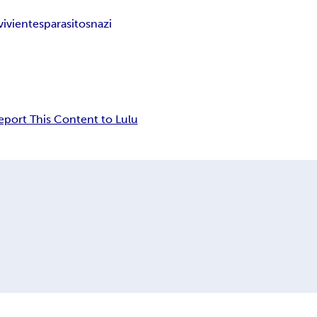
vivientes
parasitos
nazi
eport This Content to Lulu