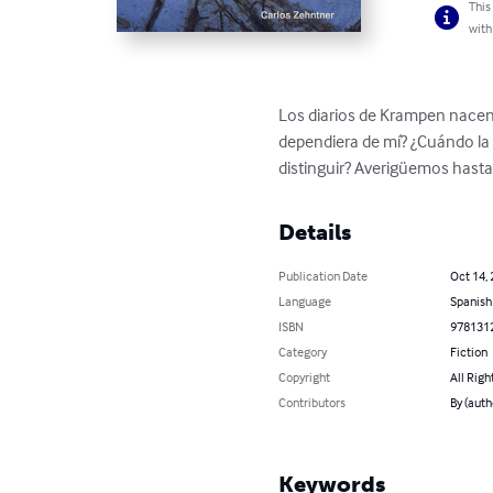
This
with
Los diarios de Krampen nacen 
dependiera de mí? ¿Cuándo la 
distinguir? Averigüemos hasta
Details
Publication Date
Oct 14,
Language
Spanish
ISBN
978131
Category
Fiction
Copyright
All Righ
Contributors
By (auth
Keywords