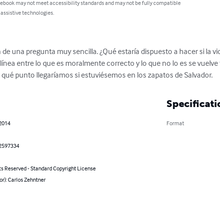
 ebook may not meet accessibility standards and may not be fully compatible
 assistive technologies.
de una pregunta muy sencilla. ¿Qué estaría dispuesto a hacer si la vi
línea entre lo que es moralmente correcto y lo que no lo es se vuelve
 qué punto llegaríamos si estuviésemos en los zapatos de Salvador.
Specificati
 2014
Format
2597334
ts Reserved - Standard Copyright License
or): Carlos Zehntner