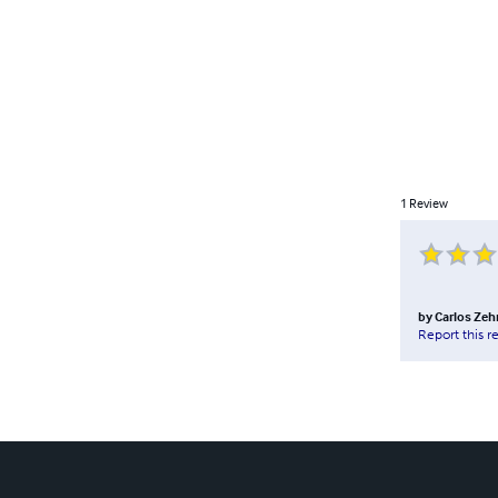
1
Review
by
Carlos Zeh
Report this r