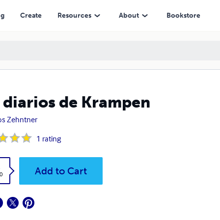
ng
Create
Resources
About
Bookstore
 diarios de Krampen
os Zehntner
1
rating
k
Add to Cart
0