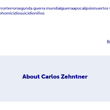
rror
terror
segunda guerra mundial
guerra
apocalipsis
muertos 
o
homicidio
suicidio
niños
R
About
Carlos Zehntner