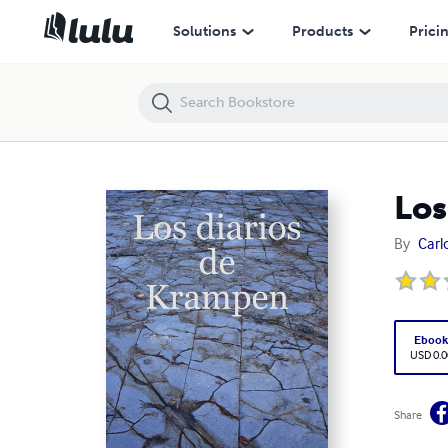
Los diarios de Krampen
Solutions
Products
Prici
Los
By
Carl
Eboo
USD 0.0
Share