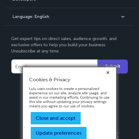
Knowledge Base
Language:
English
Contact Support
English
Get expert tips on direct sales, audience growth, and
Deutsch
exclusive offers to help you build your business.
Unsubscribe at any time.
Français
Italiano
Submit
Español
Cookies & Privacy
Lulu uses cookies to create a personalized
experience on our site, analyze site usage, and
assist in our marketing efforts. Continuing to use
this site without updating your privacy settings
means you agree to our use of cookies.
Close and accept
Update preferences
Privacy Policy
Terms & Conditions
Security