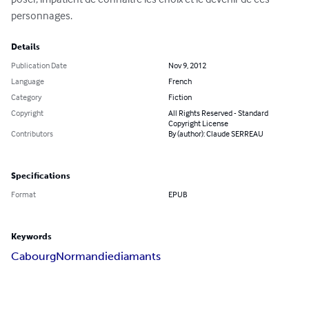
personnages.
Details
Publication Date
Nov 9, 2012
Language
French
Category
Fiction
Copyright
All Rights Reserved - Standard
Copyright License
Contributors
By (author): Claude SERREAU
Specifications
Format
EPUB
Keywords
Cabourg
Normandie
diamants