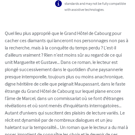
standards and may not be fully compatible
with assistive technologies.
Quel lieu plus approprié que le Grand Hôtel de Cabourg pour 
cacher ces diamants qui lanceront nos personnages non pas à 
la recherche, mais à la conquête du temps perdu ? L’est-il 
d’ailleurs vraiment ? Rien n’est moins sûr au regard de ce qui 
unit Marguerite et Gustave… Dans ce roman, le lecteur est 
plongé successivement dans le quotidien d'une paysannerie 
presque intemporelle, toujours plus ou moins anachronique, 
digne héritière de celle que peignait Maupassant, dans le faste 
étrange du Grand Hôtel de Cabourg sur lequel plane encore 
l’âme de Marcel, dans un commissariat où se font d'étranges 
révélations et où sont menés d'inquiétants interrogatoires… 
Autant d'univers qui suscitent des plaisirs de lecture variés. Le 
récit est dynamisé par de nombreux dialogues et un jeu 
haletant sur la temporalité… Un roman que le lecteur a du mal à 
poser, impatient de connaître les choix et le devenir de ces 