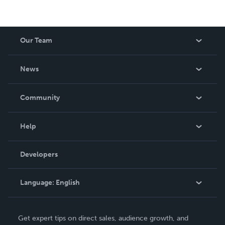
Our Team
About Us
News
Careers
In The News
Community
Events
Blog
Help
Videos
Order Lookup
Developers
Podcast
Knowledge Base
Language:
English
Contact Support
English
Get expert tips on direct sales, audience growth, and
Deutsch