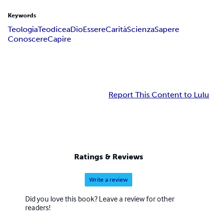
Keywords
Teologia
Teodicea
Dio
Essere
Carità
Scienza
Sapere
Conoscere
Capire
Report This Content to Lulu
Ratings & Reviews
Write a review
Did you love this book? Leave a review for other
readers!