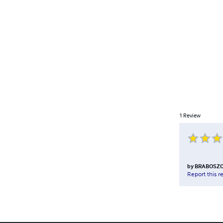
1
Review
by
BRABOSZCZ
Report this r