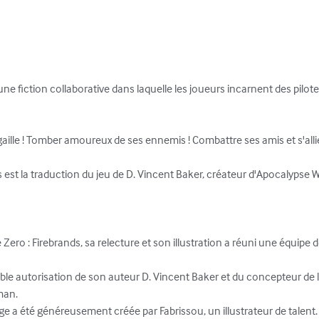
: une fiction collaborative dans laquelle les joueurs incarnent des pilo
ille ! Tomber amoureux de ses ennemis ! Combattre ses amis et s'allier à
 est la traduction du jeu de D. Vincent Baker, créateur d'Apocalypse Wor
Zero : Firebrands, sa relecture et son illustration a réuni une équipe
mable autorisation de son auteur D. Vincent Baker et du concepteur de
an. 

age a été généreusement créée par Fabrissou, un illustrateur de talent. 