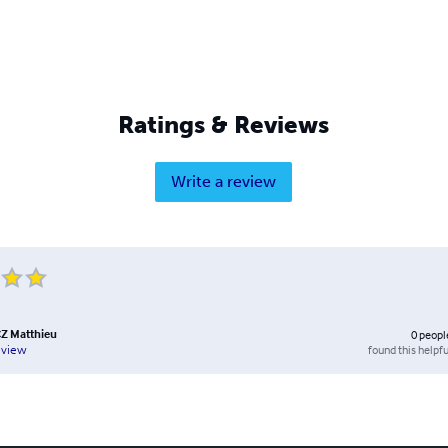
Ratings & Reviews
Write a review
 Matthieu
0
peopl
found this helpfu
eview