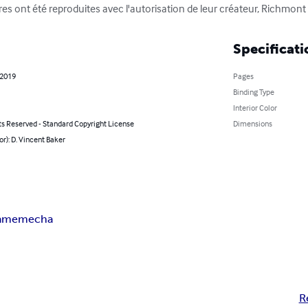
es ont été reproduites avec l'autorisation de leur créateur, Richmont
Specificati
 2019
Pages
Binding Type
Interior Color
ts Reserved - Standard Copyright License
Dimensions
or): D. Vincent Baker
game
mecha
R