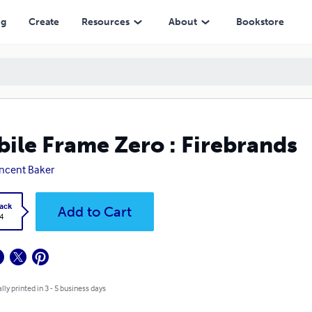
ng
Create
Resources
About
Bookstore
ile Frame Zero : Firebrands
incent Baker
ack
Add to Cart
4
lly printed in 3 - 5 business days