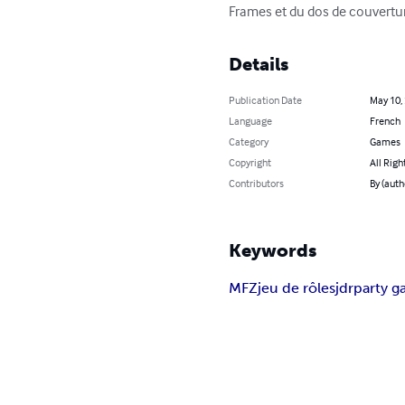
Frames et du dos de couvertur
Details
Publication Date
May 10,
Language
French
Category
Games
Copyright
All Righ
Contributors
By (auth
Keywords
MFZ
jeu de rôles
jdr
party 