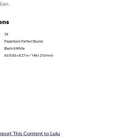
 Gan.
ons
34
Paperback Perfect Bound
Black & White
A5 (5.83 x 8.27 in / 148 x 210 mm)
eport This Content to Lulu