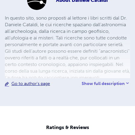
About
Daniele Cataldi
In questo sito, sono proposti al lettore i libri scritti dal Dr.
Daniele Cataldi, le cui ricerche spaziano dall'astronomia
all'archeologia, dalla ricerca in campo geofisico,
all'ufologia e ai misteri. Tali ricerche sono tutte condotte
personalmente e portate avanti con particolare serietà.
Gli studi dell'autore possono essere definiti "anacronistici"
ovvero riferiti a fatti o a realtà che, pur collocati in un
certo contesto cronologico, appaiono inspiegabili. Nel
corso della sua lunga ricerca, iniziata sin dalla giovane età,
l'autore ha potuto raccogliere innumerevoli
Show full description
Go to author's page
testimonianze su un passato dell'uomo ancora
sconosciuto, e su una certa ricerca che annovera prove
consistenti di una realtà aliena in cui l'uomo sembra
essere completamente immerso. Le prove esistono al di
la dell'opinione miope della scienza. Le opere sono
spesso presenti in due formati: il formato cartaceo
tradizionale e quello elettronico che è possibile scaricare
Ratings & Reviews
direttamente. SERVIZIO COME EDITORE: Se vuoi