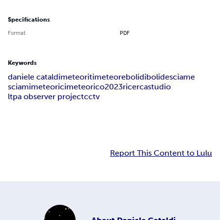
Specifications
Format
PDF
Keywords
daniele cataldi
meteoriti
meteore
bolidi
bolide
sciame
sciami
meteorici
meteorico
2023
ricerca
studio
ltpa observer project
cctv
Report This Content to Lulu