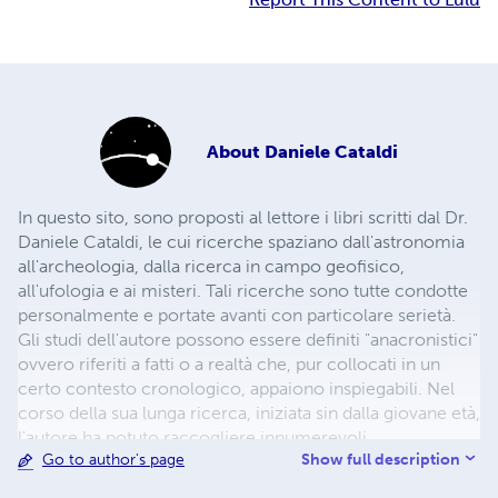
About
Daniele Cataldi
In questo sito, sono proposti al lettore i libri scritti dal Dr.
Daniele Cataldi, le cui ricerche spaziano dall'astronomia
all'archeologia, dalla ricerca in campo geofisico,
all'ufologia e ai misteri. Tali ricerche sono tutte condotte
personalmente e portate avanti con particolare serietà.
Gli studi dell'autore possono essere definiti "anacronistici"
ovvero riferiti a fatti o a realtà che, pur collocati in un
certo contesto cronologico, appaiono inspiegabili. Nel
corso della sua lunga ricerca, iniziata sin dalla giovane età,
l'autore ha potuto raccogliere innumerevoli
Show full description
Go to author's page
testimonianze su un passato dell'uomo ancora
sconosciuto, e su una certa ricerca che annovera prove