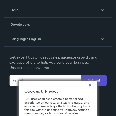
Events
Blog
Help
Videos
Order Lookup
Developers
Podcast
Knowledge Base
Language:
English
Contact Support
English
Get expert tips on direct sales, audience growth, and
Deutsch
exclusive offers to help you build your business.
Unsubscribe at any time.
Français
Italiano
Submit
Español
Cookies & Privacy
Lulu uses cookies to create a personalized
experience on our site, analyze site usage, and
assist in our marketing efforts. Continuing to use
this site without updating your privacy settings
means you agree to our use of cookies.