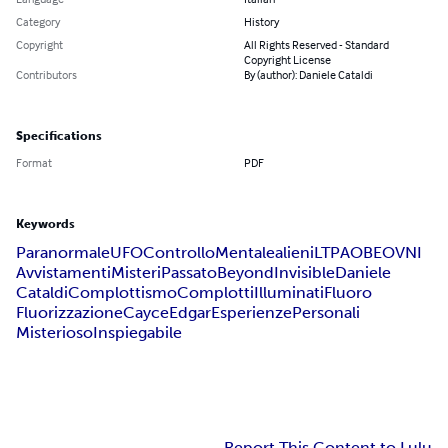
Category
History
Copyright
All Rights Reserved - Standard
Copyright License
Contributors
By (author): Daniele Cataldi
Specifications
Format
PDF
Keywords
Paranormale
UFO
Controllo
Mentale
alieni
LTPA
OBE
OVNI
Avvistamenti
Misteri
Passato
Beyond
Invisible
Daniele
Cataldi
Complottismo
Complotti
Illuminati
Fluoro
Fluorizzazione
Cayce
Edgar
Esperienze
Personali
Misterioso
Inspiegabile
Report This Content to Lulu