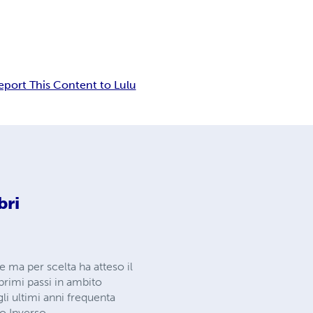
eport This Content to Lulu
bri
 ma per scelta ha atteso il
primi passi in ambito
li ultimi anni frequenta
o Inverso.