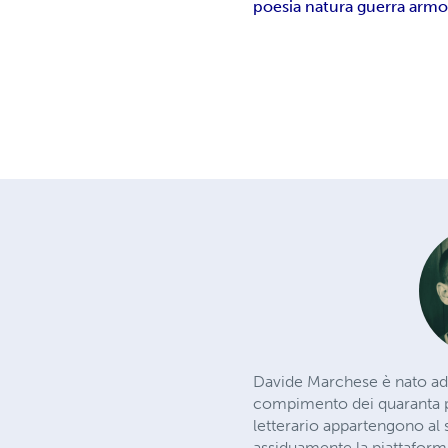
poesia natura guerra arm
Davide Marchese è nato ad A
compimento dei quaranta pe
letterario appartengono al 
assiduamente la piattaform