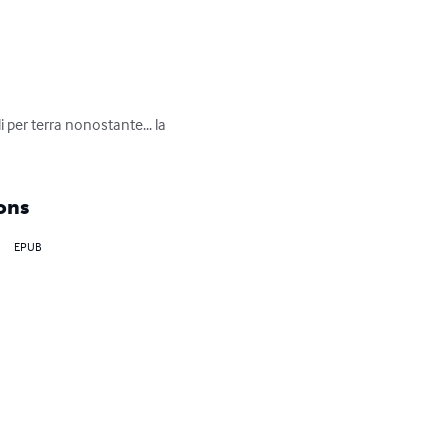
 per terra nonostante... la 
ons
EPUB