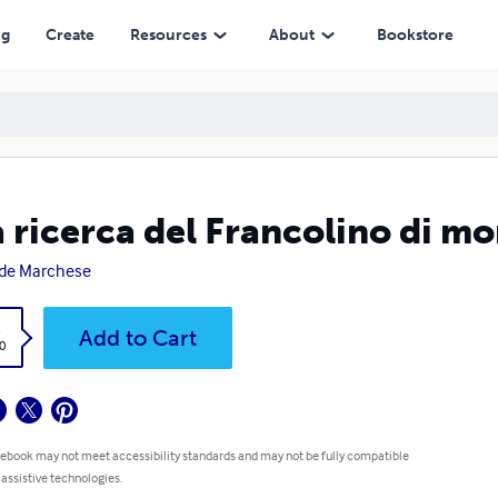
ng
Create
Resources
About
Bookstore
a ricerca del Francolino di m
de Marchese
k
Add to Cart
0
 ebook may not meet accessibility standards and may not be fully compatible
 assistive technologies.