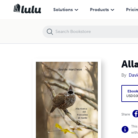
Alla ricerca del Francolino di monte
Solutions
Products
Prici
All
By
Davi
Eboo
USD 0.0
Share
This
with