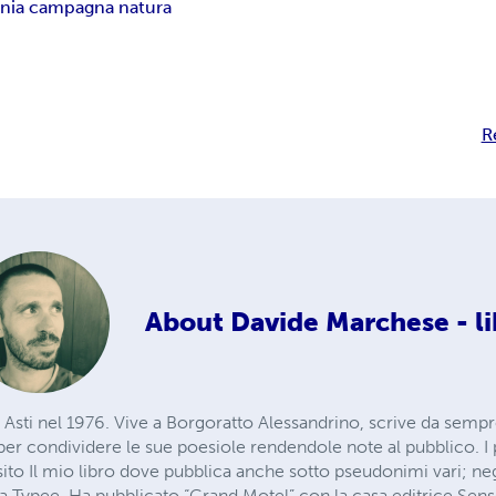
onia campagna natura
R
About
Davide Marchese - li
sti nel 1976. Vive a Borgoratto Alessandrino, scrive da sempre
r condividere le sue poesiole rendendole note al pubblico. I 
sito Il mio libro dove pubblica anche sotto pseudonimi vari; neg
a Typee. Ha pubblicato “Grand Motel” con la casa editrice Sens