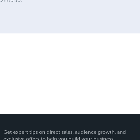
Get expert tips on direct sales, audience growth, and
exclusive offers to help you build your business.