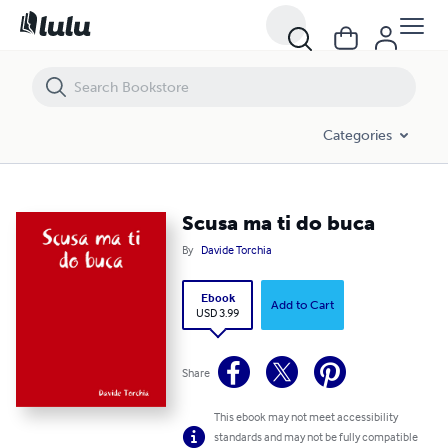
Scusa ma ti do buca
Categories
Scusa ma ti do buca
By
Davide Torchia
Ebook
Add to Cart
USD 3.99
Share
This ebook may not meet accessibility
standards and may not be fully compatible