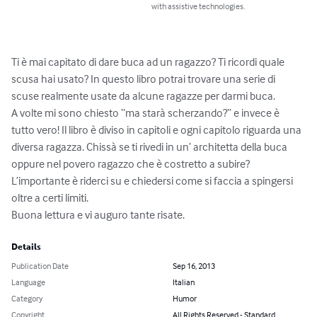
with assistive technologies.
Ti è mai capitato di dare buca ad un ragazzo? Ti ricordi quale 
scusa hai usato? In questo libro potrai trovare una serie di 
scuse realmente usate da alcune ragazze per darmi buca. 

A volte mi sono chiesto “ma starà scherzando?” e invece è 
tutto vero! Il libro è diviso in capitoli e ogni capitolo riguarda una 
diversa ragazza. Chissà se ti rivedi in un’ architetta della buca 
oppure nel povero ragazzo che è costretto a subire? 
L’importante è riderci su e chiedersi come si faccia a spingersi 
oltre a certi limiti.

Buona lettura e vi auguro tante risate.
Details
Publication Date
Sep 16, 2013
Language
Italian
Category
Humor
Copyright
All Rights Reserved - Standard