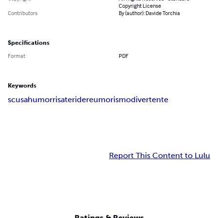
Copyright License
Contributors
By (author): Davide Torchia
Specifications
Format
PDF
Keywords
scusa
humor
risate
ridere
umorismo
divertente
Report This Content to Lulu
Ratings & Reviews