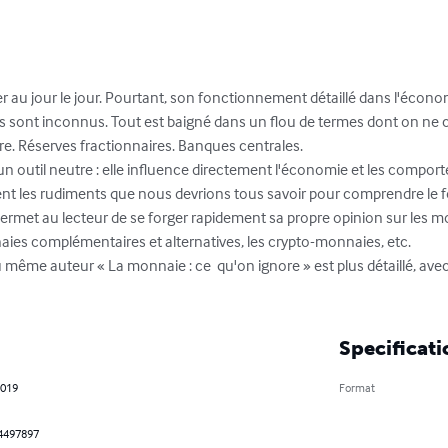
er au jour le jour. Pourtant, son fonctionnement détaillé dans l'écon
 sont inconnus. Tout est baigné dans un flou de termes dont on ne 
ire. Réserves fractionnaires. Banques centrales.

 un outil neutre : elle influence directement l'économie et les compo
ent les rudiments que nous devrions tous savoir pour comprendre le 
t permet au lecteur de se forger rapidement sa propre opinion sur les m
aies complémentaires et alternatives, les crypto-monnaies, etc.

du même auteur « La monnaie : ce  qu'on ignore » est plus détaillé, av
Specificati
2019
Format
4497897