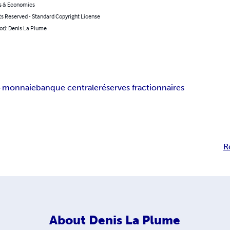
s & Economics
ts Reserved - Standard Copyright License
or): Denis La Plume
o-monnaie
banque centrale
réserves fractionnaires
R
About
Denis La Plume