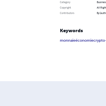
Category
Busines
Copyright
All Righ
Contributors
By (auth
Keywords
monnaie
économie
crypt