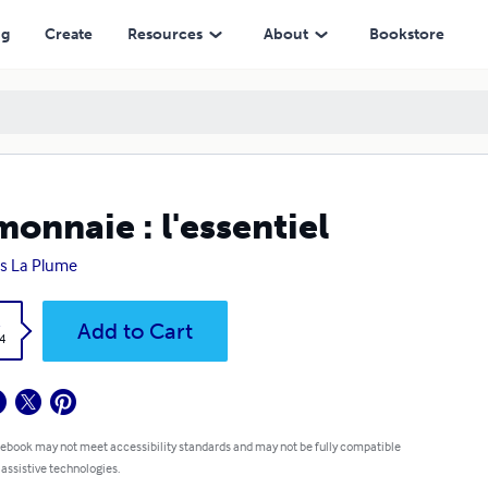
ng
Create
Resources
About
Bookstore
monnaie : l'essentiel
s La Plume
k
Add to Cart
4
 ebook may not meet accessibility standards and may not be fully compatible
 assistive technologies.