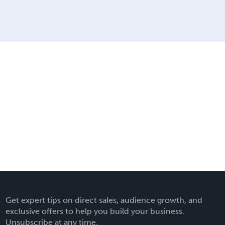
Get expert tips on direct sales, audience growth, and
exclusive offers to help you build your business.
Unsubscribe at any time.