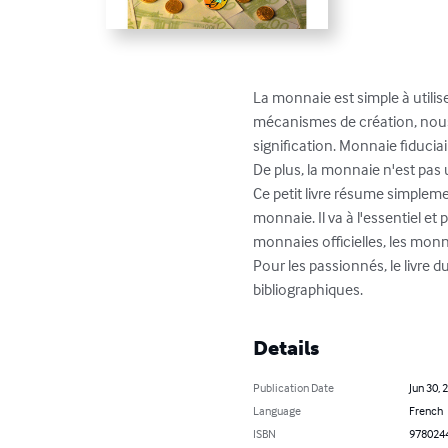
La monnaie est simple à utilis
mécanismes de création, nous
signification. Monnaie fiducia
De plus, la monnaie n'est pas
Ce petit livre résume simplem
monnaie. Il va à l'essentiel e
monnaies officielles, les monn
Pour les passionnés, le livre 
bibliographiques.
Details
Publication Date
Jun 30, 
Language
French
ISBN
978024