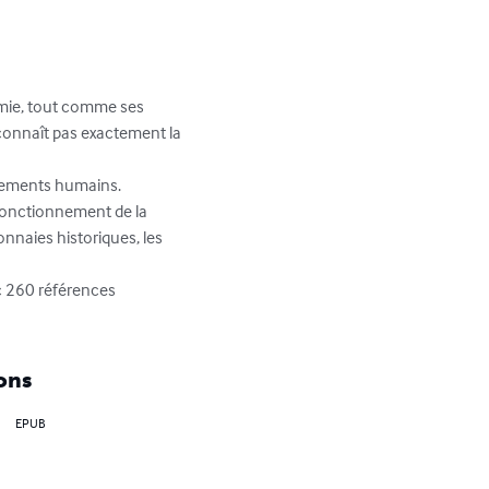
omie, tout comme ses 
connaît pas exactement la 
rtements humains.

fonctionnement de la 
onnaies historiques, les 
ec 260 références 
ons
EPUB