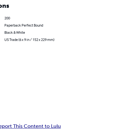
ons
200
Paperback Perfect Bound
Black & White
US Trade (6 x 9 in / 152 x 229 mm)
eport This Content to Lulu