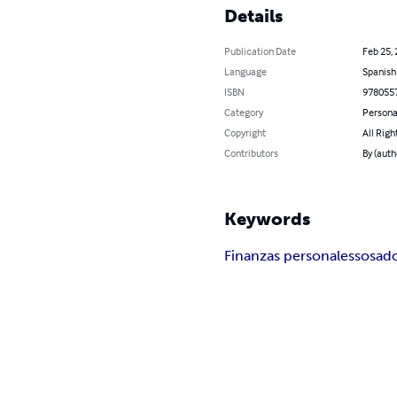
Details
Publication Date
Feb 25,
Language
Spanish
ISBN
978055
Category
Persona
Copyright
All Righ
Contributors
By (auth
Keywords
Finanzas personales
sosa
d