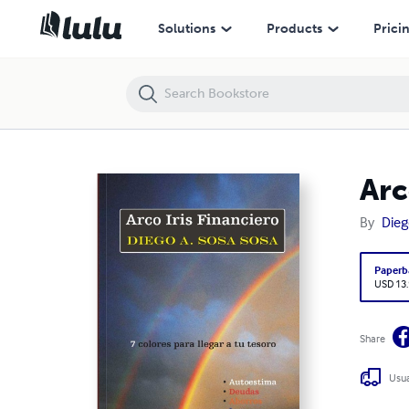
Arco Iris Financiero
Solutions
Products
Prici
Arc
By
Dieg
Paperb
USD 13
Share
Usua