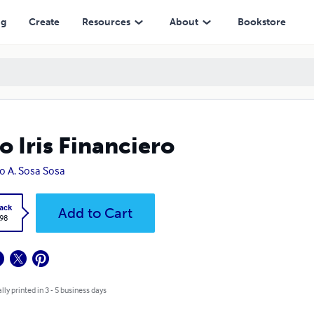
ng
Create
Resources
About
Bookstore
o Iris Financiero
o A. Sosa Sosa
ack
Add to Cart
.98
lly printed in 3 - 5 business days