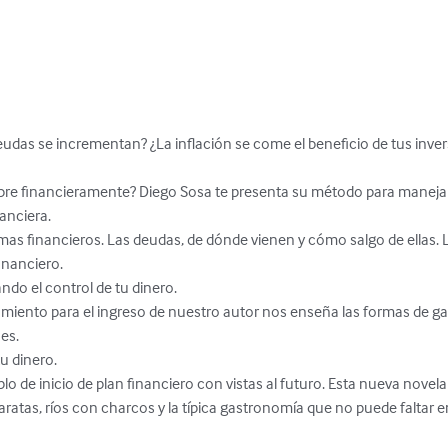
eudas se incrementan? ¿La inflación se come el beneficio de tus inv
 libre financieramente? Diego Sosa te presenta su método para manejar
anciera.

mas financieros. Las deudas, de dónde vienen y cómo salgo de ellas. L
nanciero. 

do el control de tu dinero. 

miento para el ingreso de nuestro autor nos enseña las formas de gan
es.

 dinero. 

o de inicio de plan financiero con vistas al futuro. Esta nueva novela
ratas, ríos con charcos y la típica gastronomía que no puede faltar en