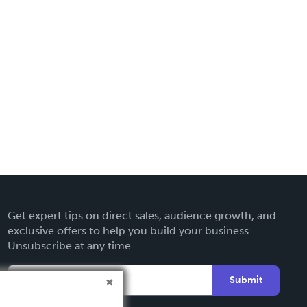
Get expert tips on direct sales, audience growth, and
exclusive offers to help you build your business.
Unsubscribe at any time.
Submit