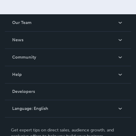
Our Team
About Us
News
Careers
In The News
Community
Events
Blog
Help
Videos
Order Lookup
Developers
Podcast
Knowledge Base
Language:
English
Contact Support
English
Get expert tips on direct sales, audience growth, and
Deutsch