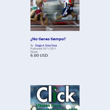
¿No tienes tiempo?
By
Diego A. Sosa Sosa
Published
10/1/2011
Ebook
6.00
USD