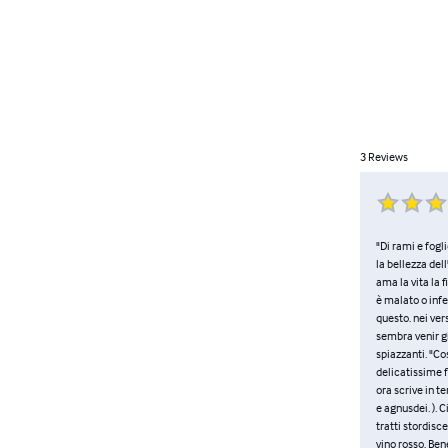
3
Reviews
"Di rami e fog
la bellezza del
ama la vita la 
è malato o infe
questo. nei ver
sembra venir g
spiazzanti. "Co
delicatissime f
ora scrive in te
e agnusdei. ). 
tratti stordisc
vino rosso. Ben