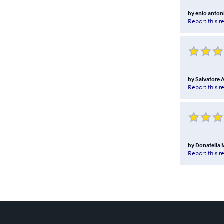
by
enio anton
Report this r
by
Salvatore
Report this r
by
Donatella 
Report this r