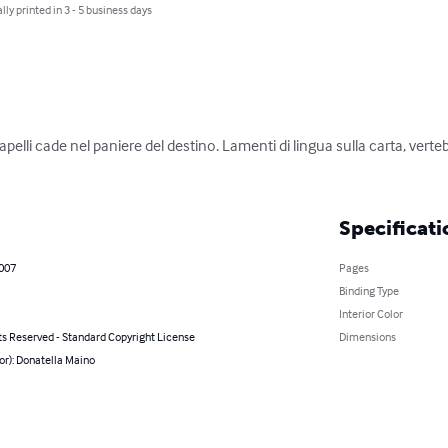
lly printed in 3 - 5 business days
apelli cade nel paniere del destino. Lamenti di lingua sulla carta, verte
Specificati
2007
Pages
Binding Type
Interior Color
ts Reserved - Standard Copyright License
Dimensions
or): Donatella Maino