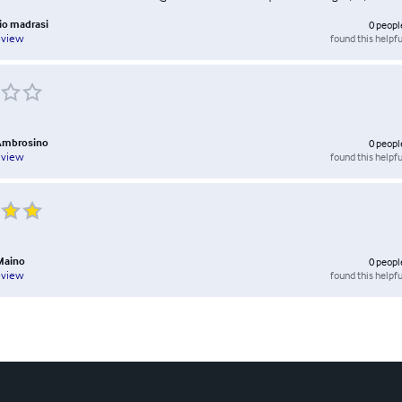
io madrasi
0
peopl
found this helpfu
eview
 Ambrosino
0
peopl
found this helpfu
eview
Maino
0
peopl
found this helpfu
eview