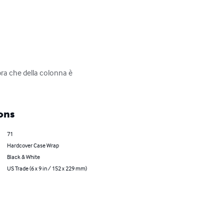
bra che della colonna è 
ons
71
Hardcover Case Wrap
Black & White
US Trade (6 x 9 in / 152 x 229 mm)