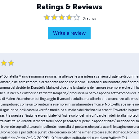
Ratings & Reviews
3
ratings
Write a review
lie" Donatella Maino è mamma e nonna, ha alle spalle una intensa carriera di agente di commer
l'amore, e del fare l'amore, e ci racconta anche che è bello il ricordo di un incontro, che è sempr
fiamma del desiderio. Donatella Maino ci dice che la stagione dell'amore è sempre, e che chi ha
lice: la nicchia custodisce l'ardente lampada,/ pronuncia la parola appena sotto l'ombelico) . 
si di Maino c'è anche un bel linguaggio. Il verso è asciutto, ma attento alle assonanze, alla music
iù impetuoso come un torrente; ma è sempre misuratamente efficace. Molto efficace nelle met
sì sgualdrina, così casta la verità/ medicina al male o delirio fino alla croce". Troverete in ques
rasi ( la poesia all'inguine è grembiale/ di foglie color del minio,/ parole in delirio alla molte
rra battuta. ) e vibranti lamentazioni ( Sono pescatore di perle in apnea sfinita:/ sul fondo del m
Ci troverete soprattutto una impellente necessità di poetare, che porta avanti le pagine con una
e. Non è poesia per tutti: ai puristi che cercano solo trine e merletti darà sullo stomaco. Non 
edetto! <br /> <br /> GIGI ZOPPELLO (giornalista culturale del quotidiano "Adige" ( Tn )