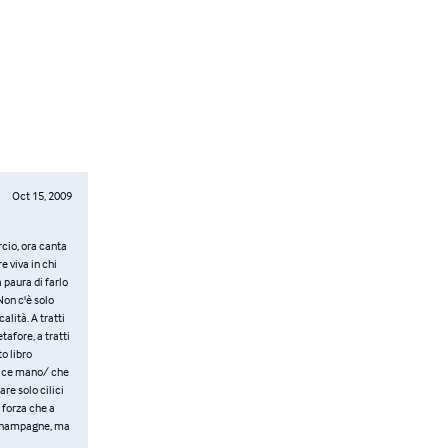
Oct 15, 2009
cio, ora canta
e viva in chi
 paura di farlo
Non c'è solo
alità. A tratti
afore, a tratti
to libro
plice mano/ che
are solo cilici
 forza che a
è champagne, ma