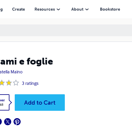
ng
Create
Resources
About
Bookstore
rami e foglie
tella Maino
3
ratings
ver
Add to Cart
.68