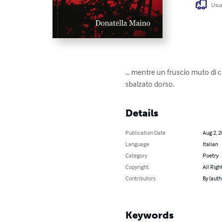
Usua
... mentre un fruscio muto di c
sbalzato dorso.
Details
Publication Date
Aug 2, 
Language
Italian
Category
Poetry
Copyright
All Righ
Contributors
By (auth
Keywords