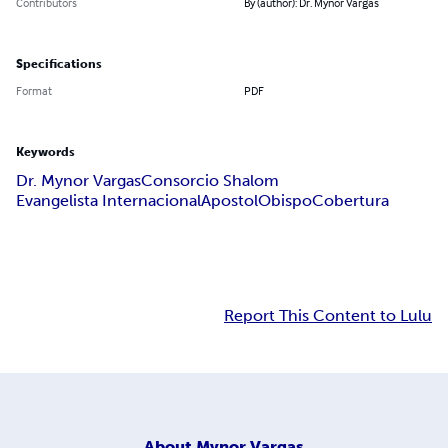
Contributors
By (author): Dr. Mynor Vargas
Specifications
Format
PDF
Keywords
Dr. Mynor Vargas
Consorcio Shalom
Evangelista Internacional
Apostol
Obispo
Cobertura
Report This Content to Lulu
About
Mynor Vargas