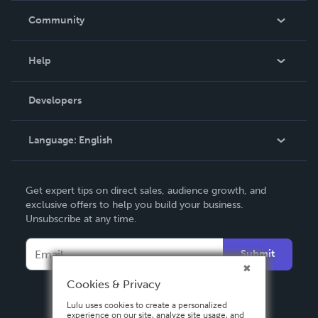
In The News
Community
Events
Blog
Help
Videos
Order Lookup
Developers
Podcast
Knowledge Base
Language:
English
Contact Support
English
Get expert tips on direct sales, audience growth, and
Deutsch
exclusive offers to help you build your business.
Unsubscribe at any time.
Français
Italiano
Submit
Español
Cookies & Privacy
Lulu uses cookies to create a personalized
experience on our site, analyze site usage, and