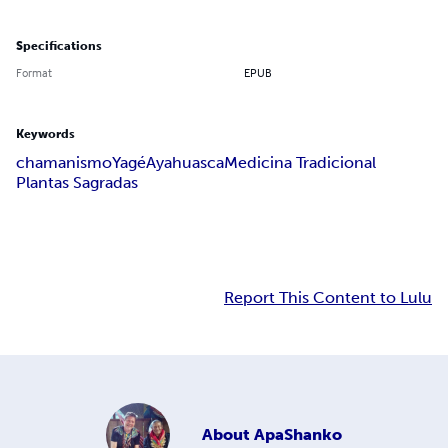
Specifications
Format
EPUB
Keywords
chamanismo
Yagé
Ayahuasca
Medicina Tradicional
Plantas Sagradas
Report This Content to Lulu
About
ApaShanko