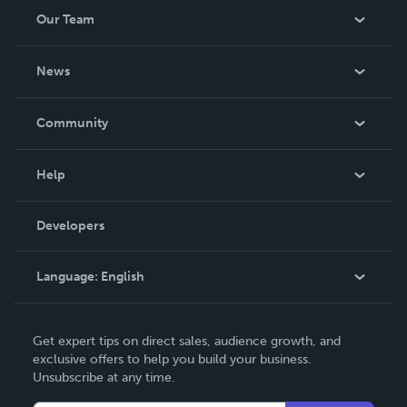
Our Team
About Us
News
Careers
In The News
Community
Events
Blog
Help
Videos
Order Lookup
Developers
Podcast
Knowledge Base
Language:
English
Contact Support
English
Get expert tips on direct sales, audience growth, and
Deutsch
exclusive offers to help you build your business.
Unsubscribe at any time.
Français