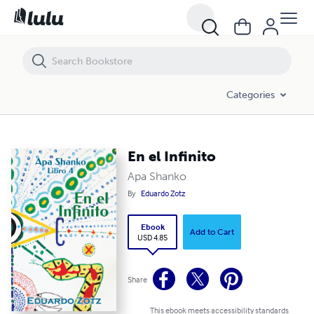
En el Infinito
Categories
En el Infinito
Apa Shanko
By
Eduardo Zotz
Ebook
Add to Cart
USD 4.85
Share
This ebook meets accessibility standards