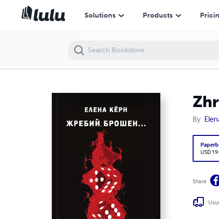
Zhrebiy broshen …
Solutions
Products
Prici
Zhr
By
Elen
Paperb
USD 19
Share
Usua