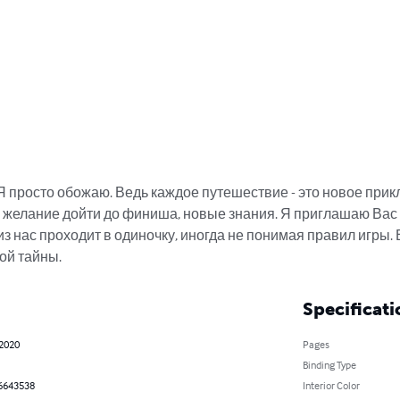
 просто обожаю. Ведь каждое путешествие - это новое прик
, желание дойти до финиша, новые знания. Я приглашаю Вас 
з нас проходит в одиночку, иногда не понимая правил игры. 
той тайны.
Specificati
 2020
Pages
Binding Type
6643538
Interior Color