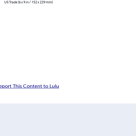
US Trade (6 x 9 in / 152 x 229 mm)
eport This Content to Lulu