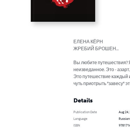
ЕЛЕНА КЁРН

ЖРЕБИЙ БРОШЕН...

Вы любите путешествия? Я
неизведанное. Это - азарт
Это путешествие каждый и
чуть приотрыть "завесу" э
Details
Publication Date
Aug 24,
Language
Russian
ISBN
978171