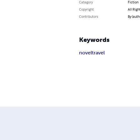
Category
Fiction
Copyright
All Righ
Contributors
By (auth
Keywords
novel
travel