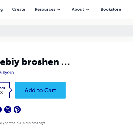
ng
Create
Resources
About
Bookstore
ebiy broshen …
a Kyorn
ack
Add to Cart
.00
lly printed in 3 - 5 business days