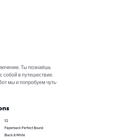
лючение. Ты познаёшь 
с собой в путешествие. 
Вот мы и попробуем чуть-
ons
52
Paperback Perfect Bound
Black & White