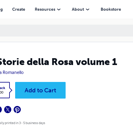
ng
Create
Resources
About
Bookstore
Storie della Rosa volume 1
a Romanello
ack
Add to Cart
.00
lly printed in 3 - 5 business days