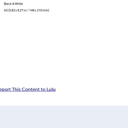
Black & White
A5 (5.83 x 8.27 in / 148 x 210 mm)
eport This Content to Lulu