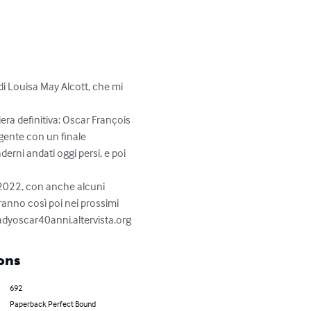
di Louisa May Alcott, che mi 
era definitiva: Oscar François 
gente con un finale 
erni andati oggi persi, e poi 
l 2022, con anche alcuni 
iranno così poi nei prossimi 
ladyoscar40anni.altervista.org
ons
692
Paperback Perfect Bound