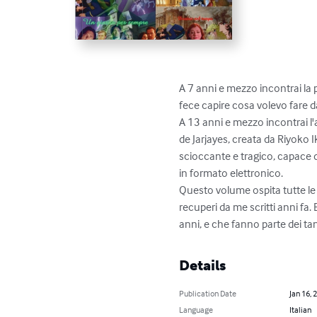
A 7 anni e mezzo incontrai la 
fece capire cosa volevo fare da
A 13 anni e mezzo incontrai l'a
de Jarjayes, creata da Riyoko 
scioccante e tragico, capace di
in formato elettronico.

Questo volume ospita tutte le 
recuperi da me scritti anni fa.
anni, e che fanno parte dei ta
Details
Publication Date
Jan 16, 
Language
Italian