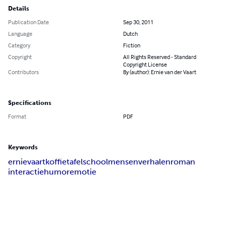
Details
Publication Date
Sep 30, 2011
Language
Dutch
Category
Fiction
Copyright
All Rights Reserved - Standard
Copyright License
Contributors
By (author): Ernie van der Vaart
Specifications
Format
PDF
Keywords
ernie
vaart
koffietafel
school
mensen
verhalen
roman
interactie
humor
emotie