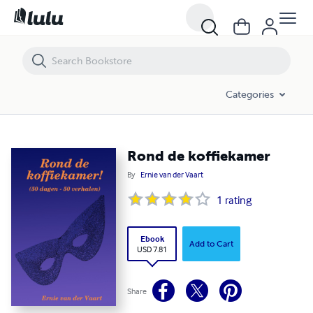
Rond de koffiekamer
Categories
Rond de koffiekamer
By
Ernie van der Vaart
1
rating
Ebook
Add to Cart
USD 7.81
Share