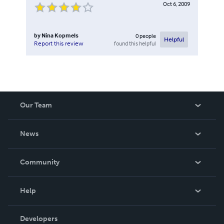
Oct 6, 2009
by
Nina Kopmels
0
people
Helpful
found this helpful
Report this review
Our Team
About Us
News
Careers
In The News
Community
Events
Blog
Help
Videos
Order Lookup
Developers
Podcast