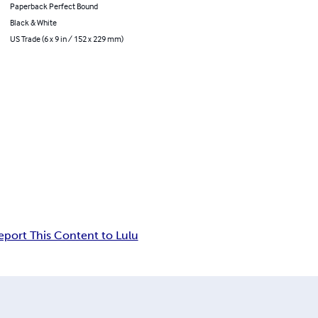
Paperback Perfect Bound
Black & White
US Trade (6 x 9 in / 152 x 229 mm)
eport This Content to Lulu