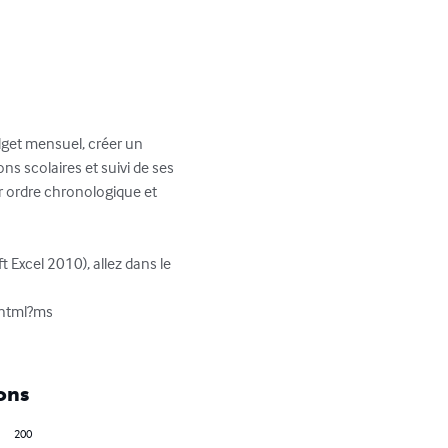
dget mensuel, créer un 
ns scolaires et suivi de ses 
r ordre chronologique et 
 Excel 2010), allez dans le 
tml?ms 

ons
200