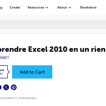
ng
Create
Resources
About
Bookstore
rendre Excel 2010 en un rien
 TABET
ack
Add to Cart
.62
lly printed in 3 - 5 business days