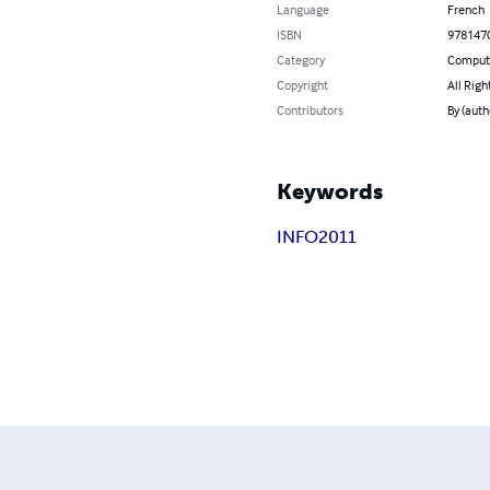
Language
French
ISBN
978147
Category
Compute
Copyright
All Righ
Contributors
By (auth
Keywords
INFO2011