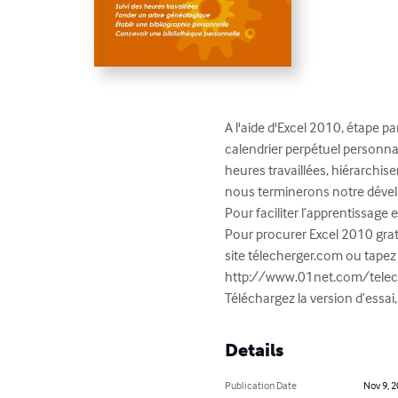
A l'aide d'Excel 2010, étape p
calendrier perpétuel personnali
heures travaillées, hiérarchis
nous terminerons notre dévelo
Pour faciliter l’apprentissage 
Pour procurer Excel 2010 gratu
site télecherger.com ou tapez l
http://www.01net.com/telec
Téléchargez la version d’essai,
Details
Publication Date
Nov 9, 