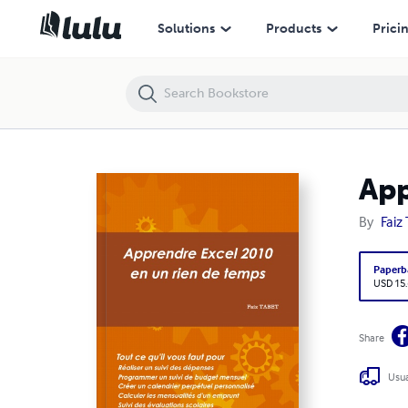
Apprendre Excel 2010 en un rien de temps
Solutions
Products
Prici
App
By
Faiz
Paperb
USD 15
Share
Usua