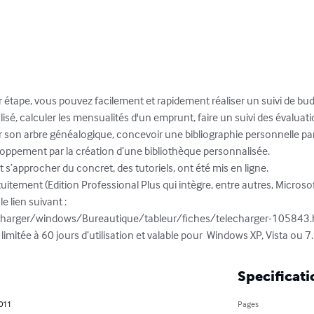
ar étape, vous pouvez facilement et rapidement réaliser un suivi de bu
sé, calculer les mensualités d'un emprunt, faire un suivi des évaluatio
er son arbre généalogique, concevoir une bibliographie personnelle pa
ppement par la création d’une bibliothèque personnalisée.

et s’approcher du concret, des tutoriels, ont été mis en ligne.

itement (Edition Professional Plus qui intègre, entre autres, Microsoft
e lien suivant : 
harger/windows/Bureautique/tableur/fiches/telecharger-105843.h
 limitée à 60 jours d’utilisation et valable pour  Windows XP, Vista ou 7.
Specificati
2011
Pages