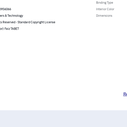
Binding Type
0956066
Interior Color
rs & Technology
Dimensions
ts Reserved - Standard Copyright License
or): Faiz TABET
R