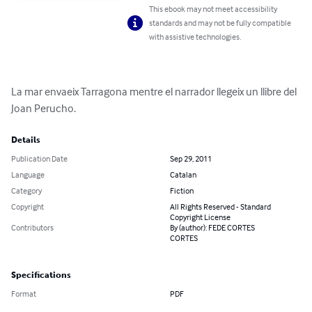
This ebook may not meet accessibility
standards and may not be fully compatible
with assistive technologies.
La mar envaeix Tarragona mentre el narrador llegeix un llibre del 
Joan Perucho.
Details
Publication Date
Sep 29, 2011
Language
Catalan
Category
Fiction
Copyright
All Rights Reserved - Standard
Copyright License
Contributors
By (author): FEDE CORTES
CORTES
Specifications
Format
PDF