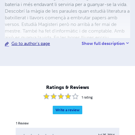
bateria i més endavant li serviria per a guanyar-se la vida.
Descobrí la màgia de les paraules quan estudià literatura a
batxillerat i llavors començà a embrutar papers amb
versos. Estudià Magisteri però no arribà a fer mai de
mestre. També ha fet d'informàtic i de comptable. Amb
això es guanya la vida. En les hores lliures escriu.
Show full description
Go to author's page
Ratings & Reviews
1
rating
Write a review
1
Review
Jul 25, 2014