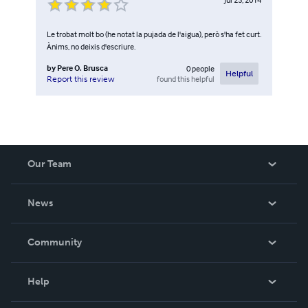
Le trobat molt bo (he notat la pujada de l'aigua), però s'ha fet curt.
Ànims, no deixis d'escriure.
by
Pere O. Brusca
0
people
Helpful
found this helpful
Report this review
Our Team
About Us
News
Careers
In The News
Community
Events
Blog
Help
Videos