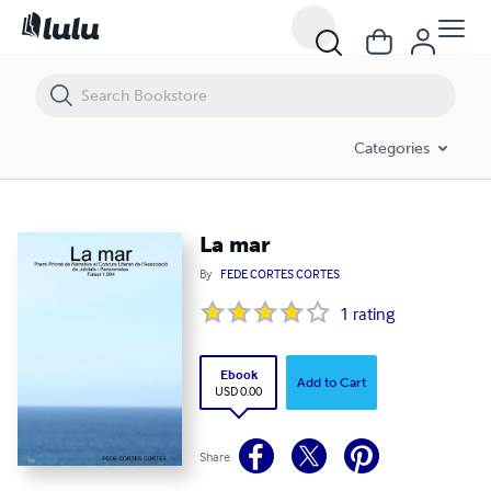
La mar
Categories
La mar
By
FEDE CORTES CORTES
1
rating
Ebook
Add to Cart
USD 0.00
Share