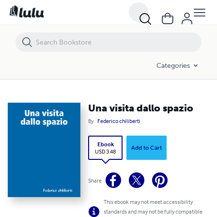
Una visita dallo spazio
Categories
Una visita dallo spazio
By
Federico chiliberti
Ebook
Add to Cart
USD 3.48
Share
This ebook may not meet accessibility
standards and may not be fully compatible