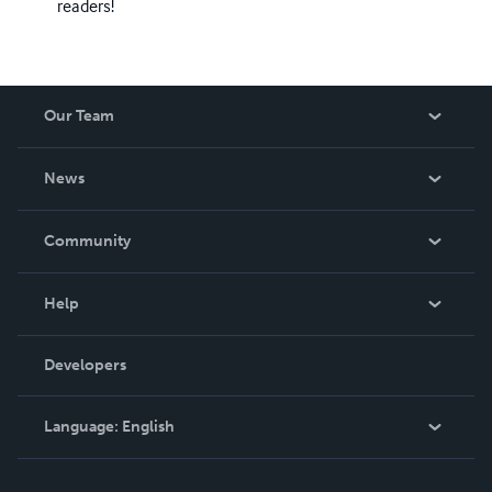
readers!
Our Team
About Us
News
Careers
In The News
Community
Events
Blog
Help
Videos
Order Lookup
Developers
Podcast
Knowledge Base
Language:
English
Contact Support
English