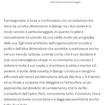
with assistive technologies.
Il protagonista si trova a confrontarsi con un visitatore che 
viene da un’altra dimensione. Il dialogo tra i due avviene in 
modo serrato e particolareggiato in quanto l’ospite è 
naturalmente incuriosito da una civiltà molto più progredita 
della sua. Egli resta ammirato dall’organizzazione sociale e 
politica dell’altra dimensione che vorrebbe si realizzasse anche 
nel suo mondo; tuttavia, si rende conto che il suo desiderio è 
solo una meravigliosa utopia. In un momento successivo il 
visitatore invita il suo ospite a ricambiare la visita e mentre ciò 
avviene, a bordo della navetta, il dialogo continua e vengono 
affrontati altri temi e problematiche attuali. Alla fine, c’è il rientro 
ed un finale a sorpresa che alleggerisce l’atmosfera un po’ 
appesantita dal desiderio di cambiamento che fa da filo 
conduttore dell’opera. Però, nonostante tutto, il romanzo che è 
abbastanza breve, scorre bene e si legge piacevolmente anche 
tutto di un fiato.