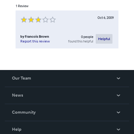
1
Review
Oct 6, 2009
by
Francois Brown
0
people
Helpful
found this helpful
Report this review
Our Team
About Us
News
Careers
In The News
Community
Events
Blog
Help