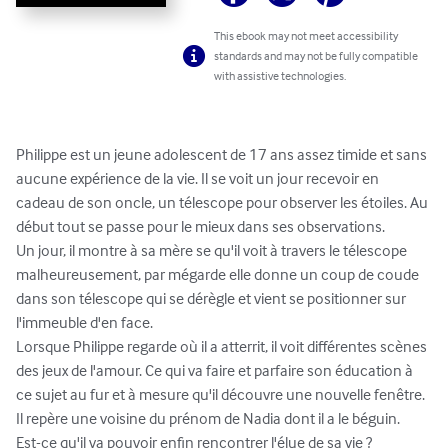
This ebook may not meet accessibility
standards and may not be fully compatible
with assistive technologies.
Philippe est un jeune adolescent de 17 ans assez timide et sans 
aucune expérience de la vie. Il se voit un jour recevoir en 
cadeau de son oncle, un télescope pour observer les étoiles. Au 
début tout se passe pour le mieux dans ses observations. 

Un jour, il montre à sa mère se qu'il voit à travers le télescope 
malheureusement, par mégarde elle donne un coup de coude 
dans son télescope qui se dérègle et vient se positionner sur 
l'immeuble d'en face. 

Lorsque Philippe regarde où il a atterrit, il voit différentes scènes 
des jeux de l'amour. Ce qui va faire et parfaire son éducation à 
ce sujet au fur et à mesure qu'il découvre une nouvelle fenêtre. 
Il repère une voisine du prénom de Nadia dont il a le béguin. 

Est-ce qu'il va pouvoir enfin rencontrer l'élue de sa vie ? 