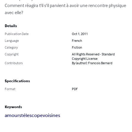
Comment réagira t'il s'il parvient à avoir une rencontre physique 
avec elle?
Details
Publication Date
Oct 1, 2011
Language
French
Category
Fiction
Copyright
All Rights Reserved - Standard
Copyright License
Contributors
By (author): Francois Bernard
Specifications
Format
PDF
Keywords
amours
télescope
voisines