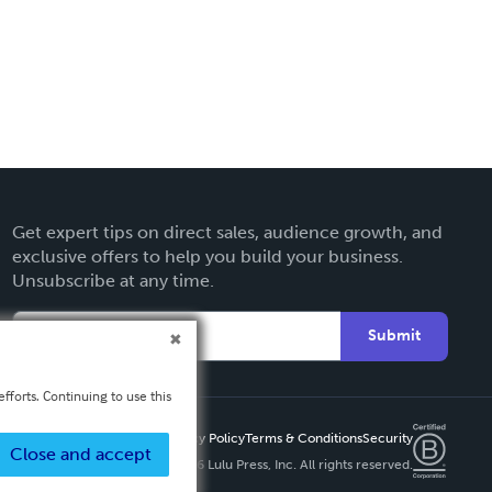
Get expert tips on direct sales, audience growth, and
exclusive offers to help you build your business.
Unsubscribe at any time.
Submit
fforts. Continuing to use this
Privacy Policy
Terms & Conditions
Security
Close and accept
Copyright ©
2026 Lulu Press, Inc. All rights reserved.