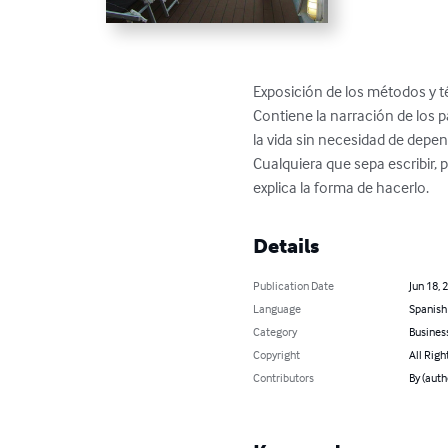
Exposición de los métodos y t
Contiene la narración de los p
la vida sin necesidad de depen
Cualquiera que sepa escribir, 
explica la forma de hacerlo.
Details
Publication Date
Jun 18, 
Language
Spanish
Category
Busines
Copyright
All Righ
Contributors
By (auth