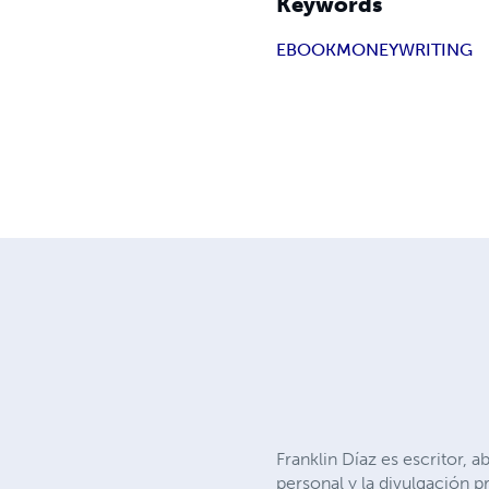
Keywords
EBOOK
MONEY
WRITING
Franklin Díaz es escritor, a
personal y la divulgación p