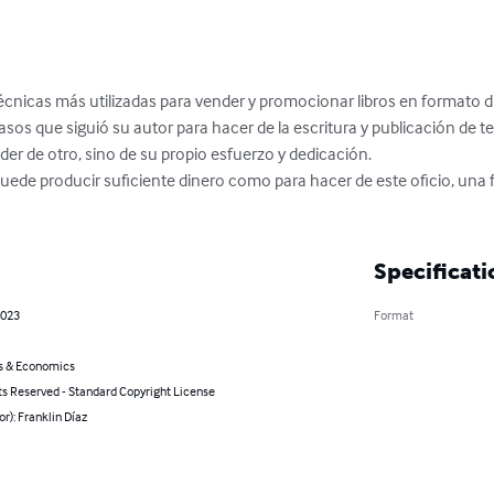
écnicas más utilizadas para vender y promocionar libros en formato di
asos que siguió su autor para hacer de la escritura y publicación de 
der de otro, sino de su propio esfuerzo y dedicación.

puede producir suficiente dinero como para hacer de este oficio, una fo
Specificati
2023
Format
s & Economics
ts Reserved - Standard Copyright License
or): Franklin Díaz