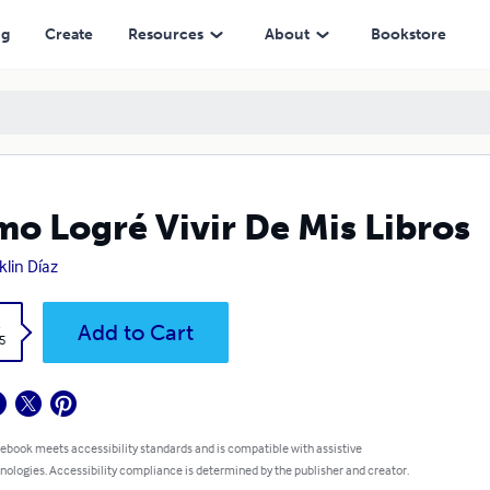
ng
Create
Resources
About
Bookstore
o Logré Vivir De Mis Libros
klin Díaz
k
Add to Cart
5
 ebook meets accessibility standards and is compatible with assistive
nologies. Accessibility compliance is determined by the publisher and creator.