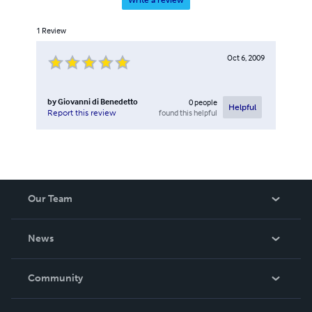
Write a review
1
Review
Oct 6, 2009
by
Giovanni di Benedetto
0
people
Helpful
found this helpful
Report this review
Our Team
About Us
News
Careers
In The News
Community
Events
Blog