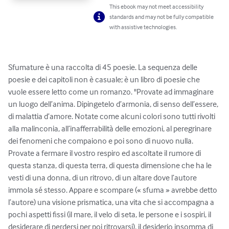
This ebook may not meet accessibility
standards and may not be fully compatible
with assistive technologies.
Sfumature è una raccolta di 45 poesie. La sequenza delle 
poesie e dei capitoli non è casuale; è un libro di poesie che 
vuole essere letto come un romanzo. "Provate ad immaginare 
un luogo dell’anima. Dipingetelo d’armonia, di senso dell’essere, 
di malattia d’amore. Notate come alcuni colori sono tutti rivolti 
alla malinconia, all’inafferrabilità delle emozioni, al peregrinare 
dei fenomeni che compaiono e poi sono di nuovo nulla. 
Provate a fermare il vostro respiro ed ascoltate il rumore di 
questa stanza, di questa terra, di questa dimensione che ha le 
vesti di una donna, di un ritrovo, di un altare dove l’autore 
immola sé stesso. Appare e scompare (« sfuma » avrebbe detto 
l’autore) una visione prismatica, una vita che si accompagna a 
pochi aspetti fissi (il mare, il velo di seta, le persone e i sospiri, il 
desiderare di perdersi per poi ritrovarsi), il desiderio insomma di 