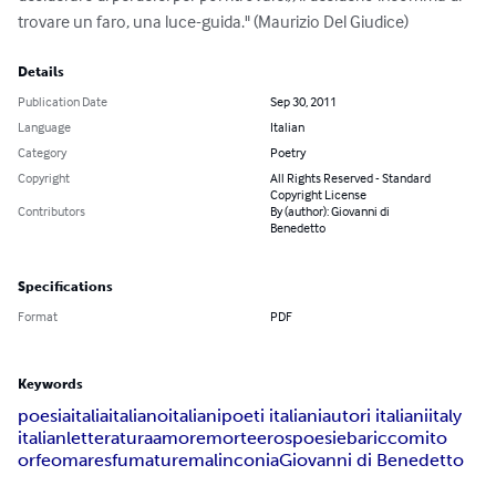
trovare un faro, una luce-guida." (Maurizio Del Giudice)
Details
Publication Date
Sep 30, 2011
Language
Italian
Category
Poetry
Copyright
All Rights Reserved - Standard
Copyright License
Contributors
By (author): Giovanni di
Benedetto
Specifications
Format
PDF
Keywords
poesia
italia
italiano
italiani
poeti italiani
autori italiani
italy
italian
letteratura
amore
morte
eros
poesie
baricco
mito
orfeo
mare
sfumature
malinconia
Giovanni di Benedetto