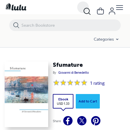
Sfumature
Categories
Sfumature
By
Giovanni di Benedetto
1
rating
Ebook
Add to Cart
USD 1.33
Share