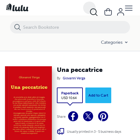
Una peccatrice
Categories
Una peccatrice
By
Giovanni Verga
Paperback
Add to Cart
USD 10.64
Share
Usually printed in 3 - 5 business days