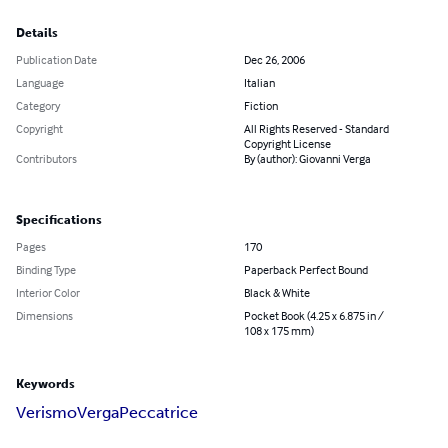
Details
Publication Date
Dec 26, 2006
Language
Italian
Category
Fiction
Copyright
All Rights Reserved - Standard
Copyright License
Contributors
By (author): Giovanni Verga
Specifications
Pages
170
Binding Type
Paperback Perfect Bound
Interior Color
Black & White
Dimensions
Pocket Book (4.25 x 6.875 in /
108 x 175 mm)
Keywords
Verismo
Verga
Peccatrice