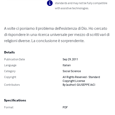
standards and may not be fully compatible
with assistive technologies.
A volte ci poniamo il problema dell'esistenza di Dio. Ho cercato 
di rispondere in una ricerca universale per mezzo di scritti vari di 
religioni diverse. La conclusione è sorprendente.
Details
Publication Date
Sep 29, 2011
Language
Italian
Category
Social Science
Copyright
All Rights Reserved - Standard
Copyright License
Contributors
By (author): GIUSEPPE IACI
Specifications
Format
PDF