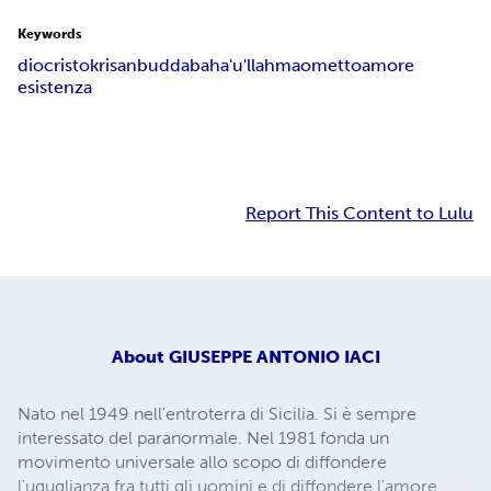
Keywords
dio
cristo
krisan
budda
baha'u'llah
maometto
amore
esistenza
Report This Content to Lulu
About
GIUSEPPE ANTONIO IACI
Nato nel 1949 nell'entroterra di Sicilia. Si è sempre
interessato del paranormale. Nel 1981 fonda un
movimento universale allo scopo di diffondere
l'uguglianza fra tutti gli uomini e di diffondere l'amore