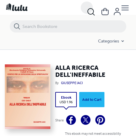
ALLA RICERCA DELL'INEFFABILE
Categories
ALLA RICERCA
DELL'INEFFABILE
By
GIUSEPPE IACI
Ebook
Add to Cart
USD 1.96
Share
This ebook may not meet accessibility