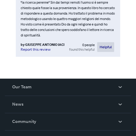
"la ricerca perenne" Sin dai tempi remoti l'uomo si è sempre
chiesto quale fosse la sua provenienza. In questo libro ho cercato
di rispondere a questa domanda. Ho trattato il problema in modo
metodologico usando le quattro maggiori religioni del mondo.
Ho visto come è presentato Dio da ogni religione e quindi ho
tratto delle conclusioni che spero soddisfano il lettore in ricerca
di spiritualità.
by
GIUSEPPE ANTONIO IACI
0
people
Helpful
found this helpful
Report this review
Our Team
About Us
News
Careers
In The News
Community
Events
Blog