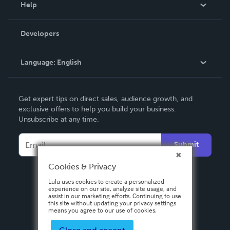
Help
Videos
Order Lookup
Developers
Podcast
Knowledge Base
Language:
English
Contact Support
English
Get expert tips on direct sales, audience growth, and
Deutsch
exclusive offers to help you build your business.
Unsubscribe at any time.
Français
Italiano
Submit
Español
Cookies & Privacy
Lulu uses cookies to create a personalized
experience on our site, analyze site usage, and
assist in our marketing efforts. Continuing to use
this site without updating your privacy settings
means you agree to our use of cookies.