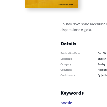
un libro dove sono racchiuse l
disperazione e gioia.
Details
Publication Date
Dec 30,
Language
English
Category
Poetry
Copyright
All Righ
Contributors
By (aut
Keywords
poesie