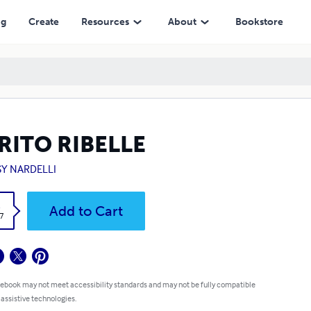
ng
Create
Resources
About
Bookstore
RITO RIBELLE
SY NARDELLI
k
Add to Cart
7
 ebook may not meet accessibility standards and may not be fully compatible
 assistive technologies.