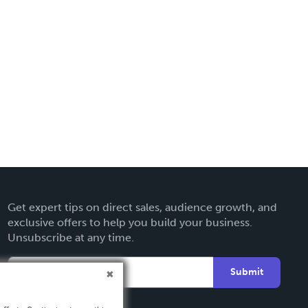
Get expert tips on direct sales, audience growth, and
exclusive offers to help you build your business.
Unsubscribe at any time.
Submit