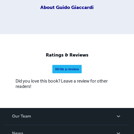
About
Guido Giaccardi
Ratings & Reviews
Write a review
Did you love this book? Leave a review for other
readers!
Our Team
About Us
News