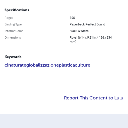
Specifications
Pages
390
Binding Type
Paperback Perfect Bound
Interior Color
Black & White
Dimensions
Royal (6.14 x 9.21 in / 156 x 234
mm)
Keywords
cina
turate
globalizzazione
plastica
culture
Report This Content to Lulu