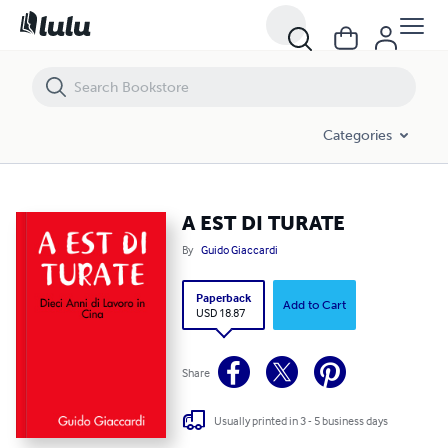
A EST DI TURATE
Categories
A EST DI TURATE
By
Guido Giaccardi
Paperback
Add to Cart
USD 18.87
Share
Usually printed in 3 - 5 business days