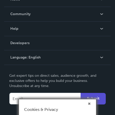
Careers
In The News
Community
Events
Blog
Help
Videos
Order Lookup
Developers
Podcast
Knowledge Base
Language:
English
Contact Support
English
Get expert tips on direct sales, audience growth, and
Deutsch
exclusive offers to help you build your business.
Unsubscribe at any time.
Français
Italiano
Submit
Español
Cookies & Privacy