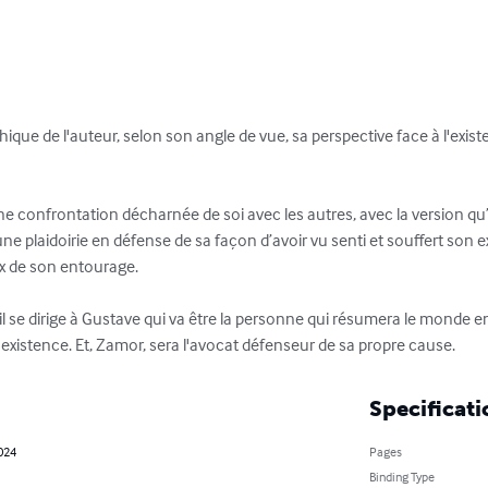
ique de l'auteur, selon son angle de vue, sa perspective face à l'exist
e confrontation décharnée de soi avec les autres, avec la version qu’o
e plaidoirie en défense de sa façon d’avoir vu senti et souffert son ex
 de son entourage.

 il se dirige à Gustave qui va être la personne qui résumera le monde enti
existence. Et, Zamor, sera l'avocat défenseur de sa propre cause.
Specificati
024
Pages
Binding Type