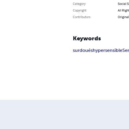
Category
Social 
Copyright
All Righ
Contributors
Origina
Keywords
surdoués
hypersensible
Se