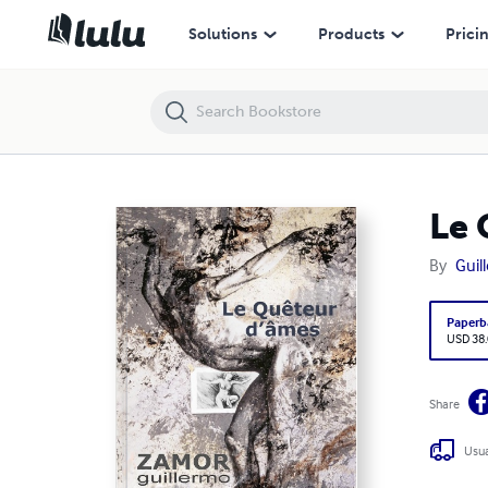
Le Quêteur d'âmes
Solutions
Products
Prici
Le 
By
Gui
Paperb
USD 38
Share
Usua