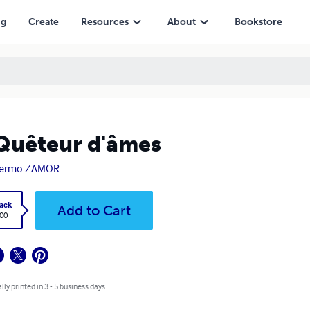
ng
Create
Resources
About
Bookstore
Quêteur d'âmes
llermo ZAMOR
ack
Add to Cart
.00
lly printed in 3 - 5 business days