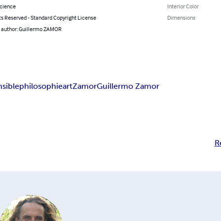
Science
Interior Color
ts Reserved - Standard Copyright License
Dimensions
l author: Guillermo ZAMOR
nsible
philosophie
art
Zamor
Guillermo Zamor
R