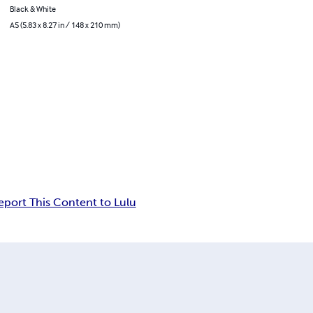
Black & White
A5 (5.83 x 8.27 in / 148 x 210 mm)
eport This Content to Lulu