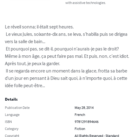
with assistive technologies.
Le réveil sonna; il était sept heures.

 Le vieux Jules, soixante-dix ans, se leva, s’habilla puis se dirigea 
vers la salle de bain...

 Et pourquoi pas, se dit-il, pourquoi n’aurais-je pas le droit? 
Même à mon âge, ça peut faire pas mal. Et puis, non, c’est idiot. 
Après tout, je peux la garder.

 Il se regarda encore un moment dans la glace, frotta sa barbe 
d’un jour en pensant à Dieu sait quoi, à n’importe quoi, à cette 
idée folle peut-être...
Details
Publication Date
May 28, 2014
Language
French
ISBN
9781291894646
Category
Fiction
Copyright
All Rights Reserved - Standard