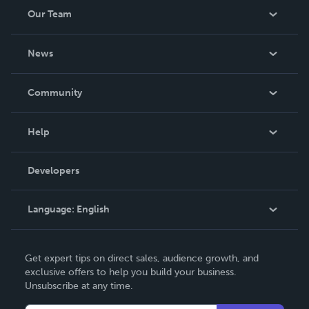
Our Team
About Us
News
Careers
In The News
Community
Events
Blog
Help
Videos
Order Lookup
Developers
Podcast
Knowledge Base
Language:
English
Contact Support
English
Get expert tips on direct sales, audience growth, and
Deutsch
exclusive offers to help you build your business.
Unsubscribe at any time.
Français