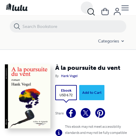
À la poursuite du vent
Categories
À la poursuite du vent
By
Hank Vogel
Ebook
Add to Cart
USD 6.72
Share
This ebook may not meet accessibility
standards and may not be fully compatible